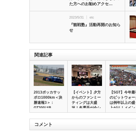
た方へのお勧めアクセ…
2023/5/31
etc
『観戦塾』活動再開のお知ら
せ
関連記事
2013ポッカサッ
【イベント】夕方
【SGT】今年最
ポロ1000km＜決
からのファンミー
のピットウォー
勝速報3＞：
ティングは大盛
は例年以上の盛
GT300はB…
況！各選手が今シ
上がり！メイン
ー…
コメント