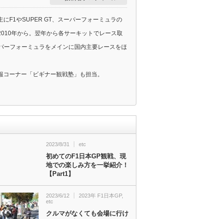
F1やSUPER GT、スーパーフォーミュラの
010年から。翌年から各サーキットでレース取
スーパーフォーミュラをメインに国内主要レースをほ
報コーナー「ビギナー観戦塾」も担当。
2023/8/31
etc
初めてのF1日本GP観戦、現
地での楽しみ方を一挙紹介！
【Part1】
2023/6/12
2023年 F1日本GP
,
etc
クルマがなくても会場に行け