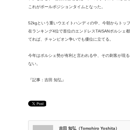
これがポールポジションタイムとなった。
52kgという重いウエイトハンディの中、今朝からトッ
在ランキング4位で首位のエンドレスTAISANポルシェ
てれば、チャンピオン争いでも優位に立てる。
今年はポルシェ勢が有利と言われる中、その刺客が現るの
ない。
『記事：吉田 知弘』
吉田 知弘（Tomohiro Yoshita）