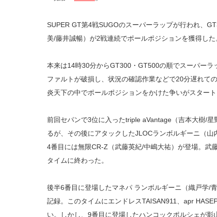
SUPER GT第4戦SUGOのスーパーラップが行われ、GT3
美/藤井誠暢）が2戦連続でポールポジションを獲得した
本来は14時30分からGT300・GT500の順でスーパ
ファルトが破損し、状況の確認作業などで20分遅れての
炎天下の中でポールポジションをかけた争いがスタート
前回セパンで3位に入ったtriple aVantage（吉本大
るが、その後にアタックしたJLOCランボルギーニ（山
4番目には無限CR-Z（武藤英紀/中嶋大祐）が登場。武藤
タイムに終わった。
後半6番目に登場したマネパ ランボルギーニ（織戸学/青
記録。このタイムにエンドレスTAISAN911、apr HAS
い。しかし、9番目に登場したハンコックポルシェが影山