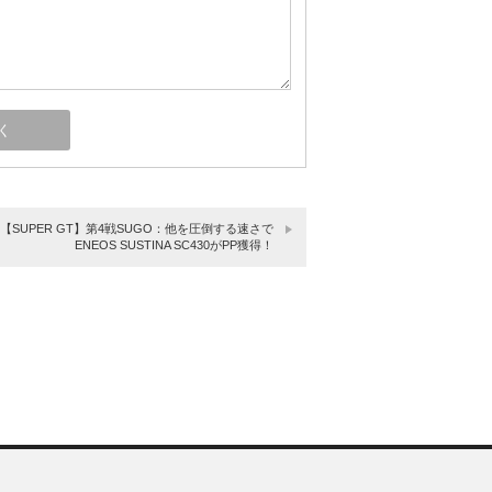
【SUPER GT】第4戦SUGO：他を圧倒する速さで
ENEOS SUSTINA SC430がPP獲得！