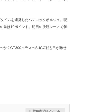
プタイムを連発したハンコックポルシェ。現
都の差は10ポイント。明日の決勝レースで勝
か？GT300クラスのSUGO戦も目が離せ
投稿者プロフィール