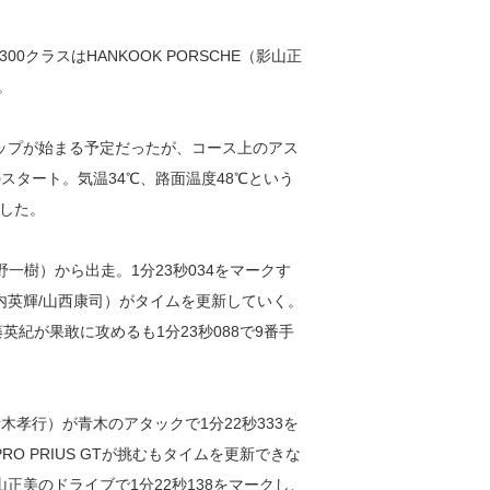
00クラスはHANKOOK PORSCHE（影山正
。
ーラップが始まる予定だったが、コース上のアス
スタート。気温34℃、路面温度48℃という
した。
樹/星野一樹）から出走。1分23秒034をマークす
内英輝/山西康司）がタイムを更新していく。
英紀が果敢に攻めるも1分23秒088で9番手
木孝行）が青木のアタックで1分22秒333を
EPRO PRIUS GTが挑むもタイムを更新できな
正美のドライブで1分22秒138をマークし、