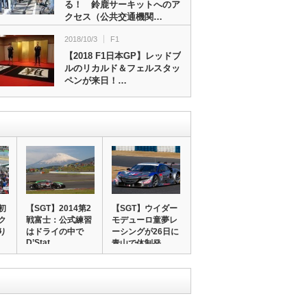
る！ 鈴鹿サーキットへのア
クセス（公共交通機関…
2018/10/3
F1
【2018 F1日本GP】レッドブ
ルのリカルド＆フェルスタッ
ペンが来日！…
初
【SGT】2014第2
【SGT】ウイダー
ク
戦富士：公式練習
モデューロ童夢レ
り
はドライの中で
ーシングが26日に
D’Stat…
…
青山で体制発…