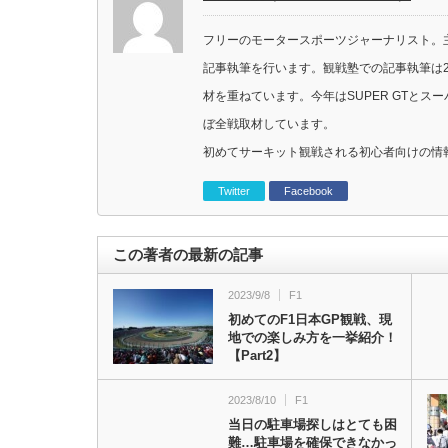
フリーのモータースポーツジャーナリスト。主に
記事執筆を行います。観戦塾での記事執筆は2
材を重ねています。今年はSUPER GTと
ぼ全戦取材しています。
初めてサーキット観戦される初心者向けの情
Twitter
Facebook
この著者の最新の記事
2023/9/8
F1
初めてのF1日本GP観戦、現
地での楽しみ方を一挙紹介！
【Part2】
2023/8/10
F1
当日の駐車場探しはとても困
難…駐車場を確保できなかっ