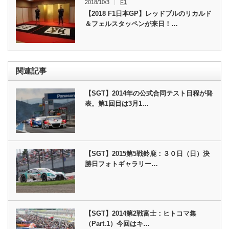
2018/10/3
F1
【2018 F1日本GP】レッドブルのリカルド
＆フェルスタッペンが来日！…
関連記事
【SGT】2014年の公式合同テスト日程が発
表。第1回目は3月1…
【SGT】2015第5戦鈴鹿：３０日（日）決
勝日フォトギャラリー…
【SGT】2014第2戦富士：ヒトコマ集
（Part.1）今回はキ…