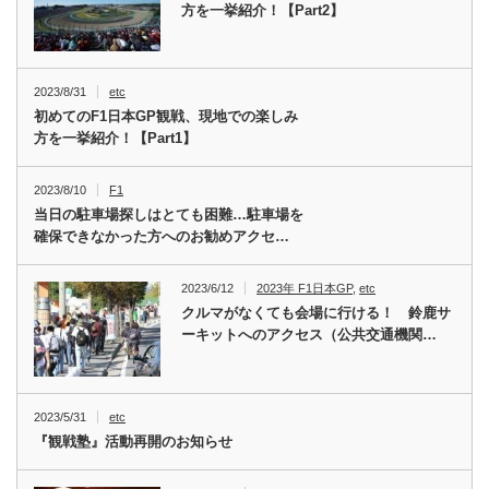
方を一挙紹介！【Part2】
2023/8/31
etc
初めてのF1日本GP観戦、現地での楽しみ
方を一挙紹介！【Part1】
2023/8/10
F1
当日の駐車場探しはとても困難…駐車場を
確保できなかった方へのお勧めアクセ…
2023/6/12
2023年 F1日本GP
,
etc
クルマがなくても会場に行ける！ 鈴鹿サ
ーキットへのアクセス（公共交通機関…
2023/5/31
etc
『観戦塾』活動再開のお知らせ