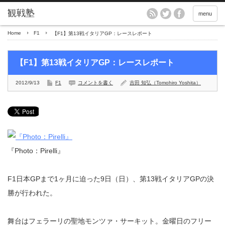
menu
Home
F1
【F1】第13戦イタリアGP：レースレポート
【F1】第13戦イタリアGP：レースレポート
2012/9/13
F1
コメントを書く
吉田 知弘（Tomohiro Yoshita）
『Photo：Pirelli』
F1日本GPまで1ヶ月に迫った9日（日）、第13戦イタリアGPの決
勝が行われた。
舞台はフェラーリの聖地モンツァ・サーキット。金曜日のフリー