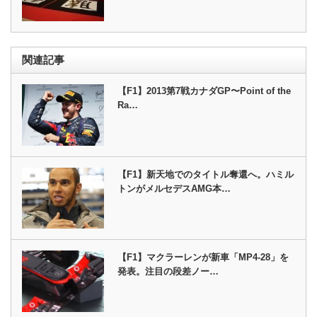
関連記事
【F1】2013第7戦カナダGP〜Point of the
Ra…
【F1】新天地でのタイトル奪還へ。ハミル
トンがメルセデスAMG本…
【F1】マクラーレンが新車「MP4-28」を
発表。注目の段差ノー…