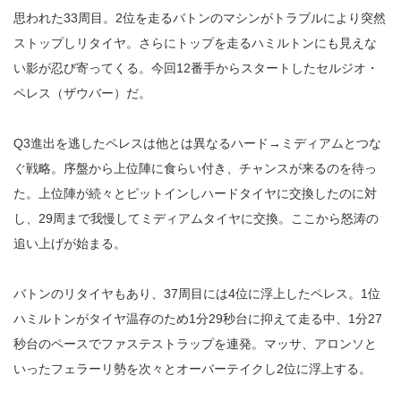
思われた33周目。2位を走るバトンのマシンがトラブルにより突然
ストップしリタイヤ。さらにトップを走るハミルトンにも見えな
い影が忍び寄ってくる。今回12番手からスタートしたセルジオ・
ペレス（ザウバー）だ。
Q3進出を逃したペレスは他とは異なるハード→ミディアムとつな
ぐ戦略。序盤から上位陣に食らい付き、チャンスが来るのを待っ
た。上位陣が続々とピットインしハードタイヤに交換したのに対
し、29周まで我慢してミディアムタイヤに交換。ここから怒涛の
追い上げが始まる。
バトンのリタイヤもあり、37周目には4位に浮上したペレス。1位
ハミルトンがタイヤ温存のため1分29秒台に抑えて走る中、1分27
秒台のペースでファステストラップを連発。マッサ、アロンソと
いったフェラーリ勢を次々とオーバーテイクし2位に浮上する。