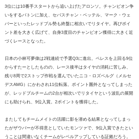
3位には10番手スタートから追い上げたアロンソ。チャンピオン争
いをするバトンに加え、セバスチャン・ベッテル、マーク・ウェ
バーといったレッドブル勢も終盤に相次いでリタイヤ。再びポイ
ント差を大きく広げて、自身3度目のチャンピオン獲得に大きく近
づくレースとなった。
日本の小林可夢偉は2戦連続で予選Q3に進出。ペレスを上回る9位
からすたーとしたものの、レース後半はタイヤの消耗に苦しみ、
残り8周で2ストップ作戦を選んでいたニコ・ロズベルグ（メルセ
デスAMG）にかわされ11位転落。ポイント圏外となってしまった
が、レッドブルチームの2台が相次いでリタイヤという波乱の展開
にも助けられ、9位入賞。2ポイントを獲得した。
またしてもチームメイトの活躍に影を潜める結果となってしまっ
たがザウバーが不得意としていたモンツァで、9位入賞できたとい
うことは間違いなくチームがレベルアップしている証拠だろう。