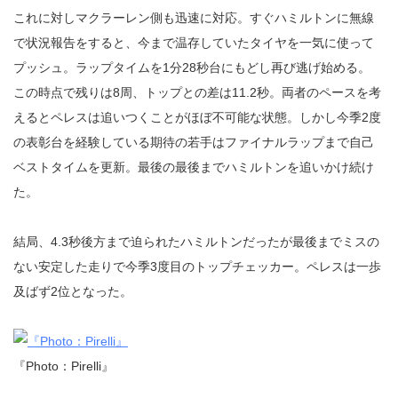
これに対しマクラーレン側も迅速に対応。すぐハミルトンに無線
で状況報告をすると、今まで温存していたタイヤを一気に使って
プッシュ。ラップタイムを1分28秒台にもどし再び逃げ始める。
この時点で残りは8周、トップとの差は11.2秒。両者のペースを考
えるとペレスは追いつくことがほぼ不可能な状態。しかし今季2度
の表彰台を経験している期待の若手はファイナルラップまで自己
ベストタイムを更新。最後の最後までハミルトンを追いかけ続け
た。
結局、4.3秒後方まで迫られたハミルトンだったが最後までミスの
ない安定した走りで今季3度目のトップチェッカー。ペレスは一歩
及ばず2位となった。
『Photo：Pirelli』