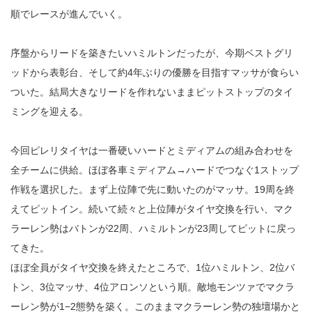
順でレースが進んでいく。
序盤からリードを築きたいハミルトンだったが、今期ベストグリ
ッドから表彰台、そして約4年ぶりの優勝を目指すマッサが食らい
ついた。結局大きなリードを作れないままピットストップのタイ
ミングを迎える。
今回ピレリタイヤは一番硬いハードとミディアムの組み合わせを
全チームに供給。ほぼ各車ミディアム→ハードでつなぐ1ストップ
作戦を選択した。まず上位陣で先に動いたのがマッサ。19周を終
えてピットイン。続いて続々と上位陣がタイヤ交換を行い、マク
ラーレン勢はバトンが22周、ハミルトンが23周してピットに戻っ
てきた。
ほぼ全員がタイヤ交換を終えたところで、1位ハミルトン、2位バ
トン、3位マッサ、4位アロンソという順。敵地モンツァでマクラ
ーレン勢が1−2態勢を築く。このままマクラーレン勢の独壇場かと