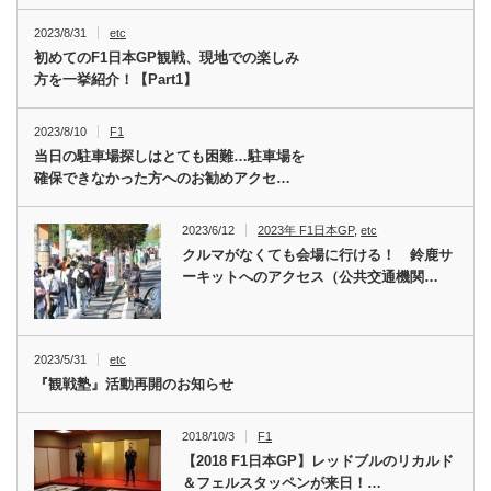
2023/8/31
etc
初めてのF1日本GP観戦、現地での楽しみ
方を一挙紹介！【Part1】
2023/8/10
F1
当日の駐車場探しはとても困難…駐車場を
確保できなかった方へのお勧めアクセ…
2023/6/12
2023年 F1日本GP
,
etc
クルマがなくても会場に行ける！ 鈴鹿サ
ーキットへのアクセス（公共交通機関…
2023/5/31
etc
『観戦塾』活動再開のお知らせ
2018/10/3
F1
【2018 F1日本GP】レッドブルのリカルド
＆フェルスタッペンが来日！…