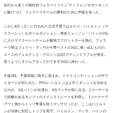
走行から多くの熱狂的フェラーリファン“ティフォシ”がサーキット
に駆けつけ、フェラーリチームの勝利のために声援を送った。
しかし8日（土）に行われた公式予選ではルイス・ハミルトン（マ
クラーレン）がポールポジション。僚友ジェンソン・バトンが2位
に入りマクラーレンチームが敵地でフロントローを独占。フェラ
ーリ勢はフェリペ・マッサが今季ベストの3位に食い込むものの、
エースのフェルナンド・アロンソはQ3でマシントラブルが発生。
思うようにタイムアタックができず10位に終わった。
午後2時。予選同様に晴天に恵まれ、ドライコンディションの中で
スタートが切られた。PPのハミルトンは上手くダッシュを決める
ものの、2位バトンが出遅れ、3位マッサが前に出る。1コーナーま
で距離があるモンツァのメインストレートを利用し、1コーナーで
アウト側からトップ奪還を狙うマッサだったが、ここはハミルト
ンが冷静に対応しトップを死守。ハミルトン、マッサ、バトンの