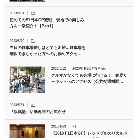
2023/8/31
etc
初めてのF1日本GP観戦、現地での楽しみ
方を一挙紹介！【Part1】
2023/8/10
F1
当日の駐車場探しはとても困難…駐車場を
確保できなかった方へのお勧めアクセ…
2023/6/12
2023年 F1日本GP
,
etc
クルマがなくても会場に行ける！ 鈴鹿サ
ーキットへのアクセス（公共交通機関…
2023/5/31
etc
『観戦塾』活動再開のお知らせ
2018/10/3
F1
【2018 F1日本GP】レッドブルのリカルド