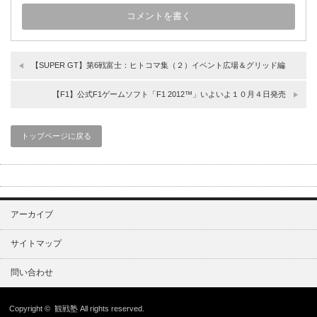
【SUPER GT】第6戦富士：ヒトコマ集（２）イベント広場＆グリッド編
【F1】公式F1ゲームソフト「F1 2012™」いよいよ１０月４日発売
トップページに戻る
アーカイブ
サイトマップ
問い合わせ
Copyright ©
観戦塾
All rights reserved.