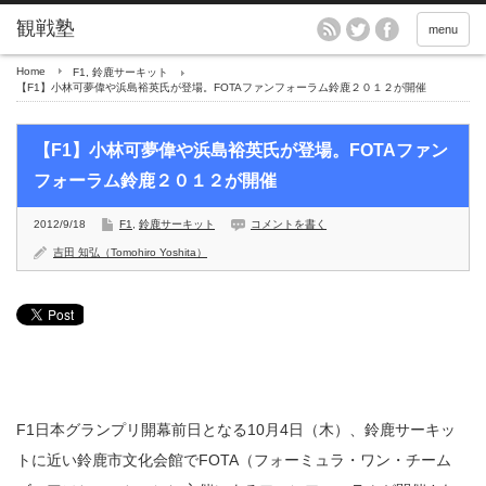
menu
Home
F1
,
鈴鹿サーキット
【F1】小林可夢偉や浜島裕英氏が登場。FOTAファンフォーラム鈴鹿２０１２が開催
【F1】小林可夢偉や浜島裕英氏が登場。FOTAファン
フォーラム鈴鹿２０１２が開催
2012/9/18
F1
,
鈴鹿サーキット
コメントを書く
吉田 知弘（Tomohiro Yoshita）
F1日本グランプリ開幕前日となる10月4日（木）、鈴鹿サーキッ
トに近い鈴鹿市文化会館でFOTA（フォーミュラ・ワン・チーム