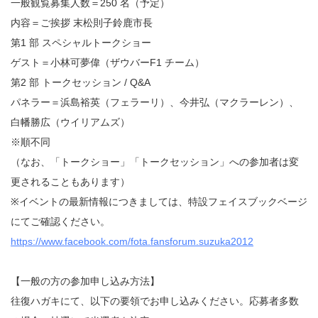
一般観覧募集人数＝250 名（予定）
内容＝ご挨拶 末松則子鈴鹿市長
第1 部 スペシャルトークショー
ゲスト＝小林可夢偉（ザウバーF1 チーム）
第2 部 トークセッション / Q&A
パネラー＝浜島裕英（フェラーリ）、今井弘（マクラーレン）、
白幡勝広（ウイリアムズ）
※順不同
（なお、「トークショー」「トークセッション」への参加者は変
更されることもあります）
※イベントの最新情報につきましては、特設フェイスブックベージ
にてご確認ください。
https://www.facebook.com/fota.fansforum.suzuka2012
【一般の方の参加申し込み方法】
往復ハガキにて、以下の要領でお申し込みください。応募者多数