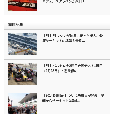
＆フェルスタッペンが来日！…
関連記事
【F1】F1マシンが鈴鹿に続々と搬入、鈴
鹿サーキットの準備も最終…
【F1】バルセロナ2回目合同テスト1日目
（2月28日）：悪天候の…
【2014鈴鹿8耐】ついに決勝日が開幕！早
朝からサーキットは8耐…