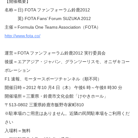
【開催概要】
名称＝日) FOTA ファンフォーラム鈴鹿2012
英) FOTA Fans’ Forum SUZUKA 2012
主催＝Formula One Teams Association（FOTA）
http://www.fota.co/
運営＝FOTA ファンフォーラム鈴鹿2012 実行委員会
後援＝エアアジア・ジャパン、グランツーリスモ、オニザキコー
ポレーション
F1 速報、モータースポーツチャンネル（順不同）
開催日時＝2012 年10 月4 日（木） 午後6 時～午後8 時30 分
開催場所＝三重県・鈴鹿市文化会館「けやきホール」
〒513-0802 三重県鈴鹿市飯野寺家町810
※駐車場のご用意はありません。近隣の民間駐車場をご利用くだ
さい
入場料＝無料