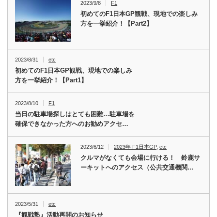
2023/9/8
F1
初めてのF1日本GP観戦、現地での楽しみ
方を一挙紹介！【Part2】
2023/8/31
etc
初めてのF1日本GP観戦、現地での楽しみ
方を一挙紹介！【Part1】
2023/8/10
F1
当日の駐車場探しはとても困難…駐車場を
確保できなかった方へのお勧めアクセ…
2023/6/12
2023年 F1日本GP
,
etc
クルマがなくても会場に行ける！ 鈴鹿サ
ーキットへのアクセス（公共交通機関…
2023/5/31
etc
『観戦塾』活動再開のお知らせ