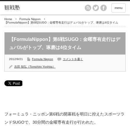
menu
Home
Formula Nippon
【FormulaNippon】第6戦SUGO：金曜専有走行はデュバルがトップ、琢磨は4位タイム
【FormulaNippon】第6戦SUGO：金曜専有走行はデ
ュバルがトップ、琢磨は4位タイム
2012/9/21
Formula Nippon
コメントを書く
吉田 知弘（Tomohiro Yoshita）
フォーミュラ・ニッポン第6戦の開幕戦を明日に控えたスポーツラ
ンドSUGOで、30分間の金曜専有走行が行われた。