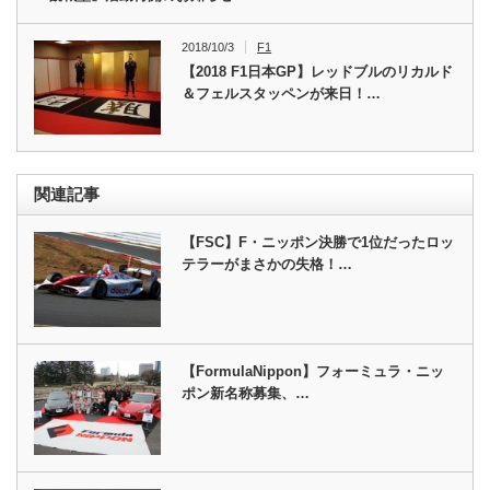
2018/10/3
F1
【2018 F1日本GP】レッドブルのリカルド
＆フェルスタッペンが来日！…
関連記事
【FSC】F・ニッポン決勝で1位だったロッ
テラーがまさかの失格！…
【FormulaNippon】フォーミュラ・ニッ
ポン新名称募集、…