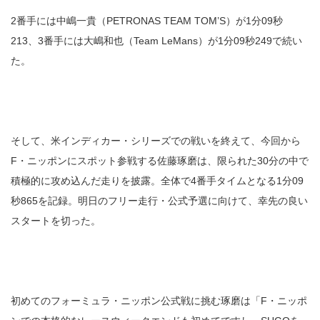
2番手には中嶋一貴（PETRONAS TEAM TOM’S）が1分09秒
213、3番手には大嶋和也（Team LeMans）が1分09秒249で続い
た。
そして、米インディカー・シリーズでの戦いを終えて、今回から
F・ニッポンにスポット参戦する佐藤琢磨は、限られた30分の中で
積極的に攻め込んだ走りを披露。全体で4番手タイムとなる1分09
秒865を記録。明日のフリー走行・公式予選に向けて、幸先の良い
スタートを切った。
初めてのフォーミュラ・ニッポン公式戦に挑む琢磨は「F・ニッポ