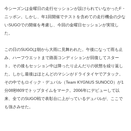
今シーズンは金曜日の走行セッションが設けられていなかったF・
ニッポン。しかし、年1回開催でテストを含めての走行機会の少な
いSUGOでの開催を考慮し、今回の金曜日セッションが実現し
た。
この日のSUGOは朝から大雨に見舞われた。午後になって雨も止
み、ハーフウエットまで路面コンディションが回復してスター
ト。その後もセッション中は降ったり止んだりの状態を繰り返し
た。しかし最後はほとんどのマシンがドライタイヤでアタック。
その中でもロイック・デュバル（Team KYGNUS SUNOCO）が1
分08秒809でトップタイムをマーク。2006年にデビューして以
来、全てのSUGO戦で表彰台に上がっているデュバルが、ここで
も強さみせた。