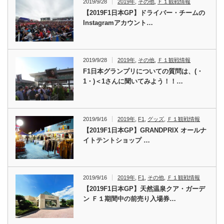
2019/9/28
2019年
,
その他
,
Ｆ１観戦情報
【2019F1日本GP】ドライバー・チームの
Instagramアカウント…
2019/9/28
2019年
,
その他
,
Ｆ１観戦情報
F1日本グランプリについての質問は、(・
1・)＜1さんに聞いてみよう！！…
2019/9/16
2019年
,
F1
,
グッズ
,
Ｆ１観戦情報
【2019F1日本GP】GRANDPRIX オールナ
イトテントショップ …
2019/9/16
2019年
,
F1
,
その他
,
Ｆ１観戦情報
【2019F1日本GP】天然温泉クア・ガーデ
ン Ｆ１期間中の前売り入場券…