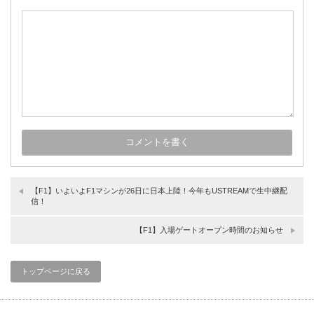
【F1】いよいよF1マシンが26日に日本上陸！今年もUSTREAMで生中継配
信！
【F1】入場ゲートオープン時間のお知らせ
トップページに戻る