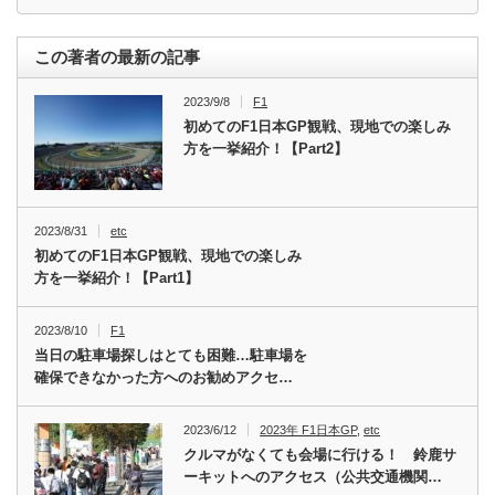
この著者の最新の記事
2023/9/8
F1
初めてのF1日本GP観戦、現地での楽しみ
方を一挙紹介！【Part2】
2023/8/31
etc
初めてのF1日本GP観戦、現地での楽しみ
方を一挙紹介！【Part1】
2023/8/10
F1
当日の駐車場探しはとても困難…駐車場を
確保できなかった方へのお勧めアクセ…
2023/6/12
2023年 F1日本GP
,
etc
クルマがなくても会場に行ける！ 鈴鹿サ
ーキットへのアクセス（公共交通機関…