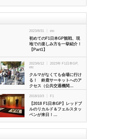
2023/8/31
etc
初めてのF1日本GP観戦、現
地での楽しみ方を一挙紹介！
【Part1】
2023/6/12
2023年 F1日本GP
,
etc
クルマがなくても会場に行け
る！ 鈴鹿サーキットへのア
クセス（公共交通機関…
2018/10/3
F1
【2018 F1日本GP】レッドブ
ルのリカルド＆フェルスタッ
ペンが来日！…