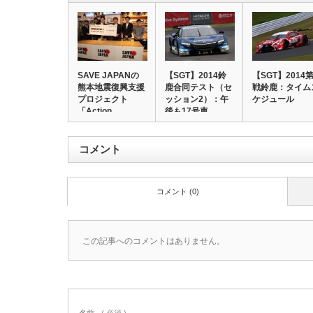
SAVE JAPANの
【SGT】2014鈴
【SGT】2014第
熊本地震復興支援
鹿合同テスト（セ
戦鈴鹿：タイム
プロジェクト
ッション2）：午
ケジュール
「Action…
後も17号車…
コメント
コメント (0)
この記事へのコメントはありません。