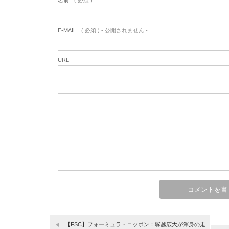
名前
( 必須 )
E-MAIL
( 必須 ) - 公開されません -
URL
【FSC】フォーミュラ・ニッポン：塚越広大が渾身の走