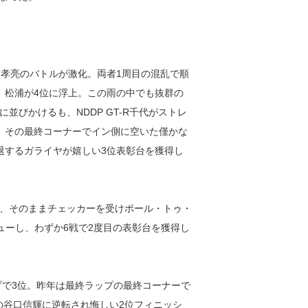
ヤ松浦孝亮のバトルが激化。両者1周目の混乱で順
、松浦が4位に浮上。この雨の中でも抜群の
びかけるも、NDDP GT-R千代がストレ
、その最終コーナーでイン側に空いた僅かな
退するガライヤが嬉しい3位表彰台を獲得し
、そのままチェッカーを受けポール・トゥ・
ビューし、わずか6戦で2度目の表彰台を獲得し
プで3位。昨年は最終ラップの最終コーナーで
の谷口信輝に逆転され悔しい2位フィニッシ