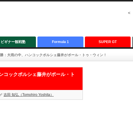
<
ビギナー観戦塾
Formula 1
SUPER GT
ース決勝：大雨の中、ハンコックポルシェ藤井がポール・トゥ・ウィン！
、ハンコックポルシェ藤井がポール・ト
吉田 知弘（Tomohiro Yoshita）