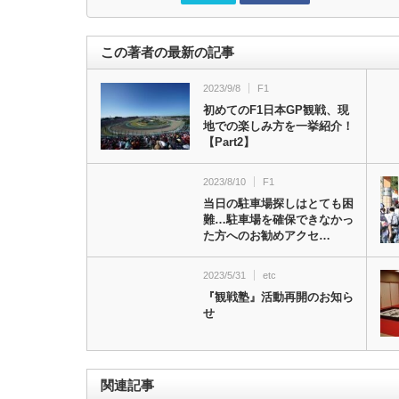
この著者の最新の記事
2023/9/8
F1
初めてのF1日本GP観戦、現
地での楽しみ方を一挙紹介！
【Part2】
2023/8/10
F1
当日の駐車場探しはとても困
難…駐車場を確保できなかっ
た方へのお勧めアクセ…
2023/5/31
etc
『観戦塾』活動再開のお知ら
せ
関連記事