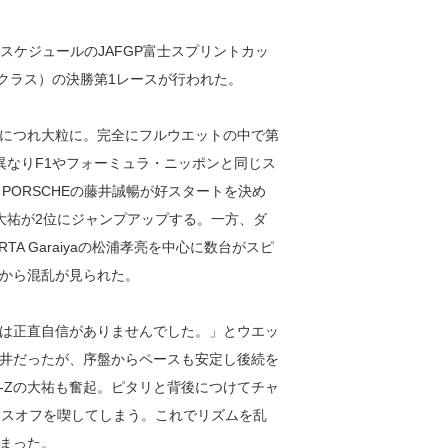
のスケジュールのJAFGP富士スプリントカッ
300クラス）の決勝第1レースが行われた。
につれ大粒に。完全にフルウエットの中で第
異なりF1やフォーミュラ・ニッポンと同じス
 PORSCHEの藤井誠暢が好スタートを決め
嶋大祐が2位にジャンプアップする。一方、ダ
とARTA Garaiyaの松浦孝亮を中心に数台がスピ
から混乱が見られた。
は正直自信がありませんでした。」とウエッ
井だったが、序盤からペースも安定し後続を
R-Zの大祐も奮起。ピタリと背後につけてチャ
ースオフを喫してしまう。これでリズムを乱
しまった。