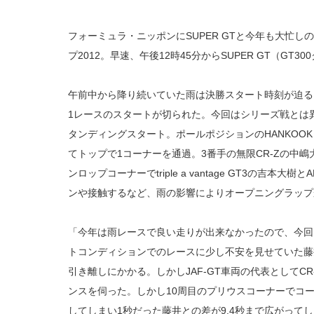
フォーミュラ・ニッポンにSUPER GTと今年も大忙し
プ2012。早速、午後12時45分からSUPER GT（GT
午前中から降り続いていた雨は決勝スタート時刻が迫る
1レースのスタートが切られた。今回はシリーズ戦とは
タンディングスタート。ポールポジションのHANKOOK
てトップで1コーナーを通過。3番手の無限CR-Zの中
ンロップコーナーでtriple a vantage GT3の吉本大樹
ンや接触するなど、雨の影響によりオープニングラップ
「今年は雨レースで良い走りが出来なかったので、今回
トコンディションでのレースに少し不安を見せていた藤
引き離しにかかる。しかしJAF-GT車両の代表としてC
ンスを伺った。しかし10周目のプリウスコーナーでコ
してしまい1秒だった藤井との差が9.4秒まで広がって