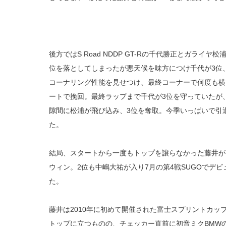
後方ではS Road NDDP GT-Rの千代勝正とガライ
位を落としてしまったが悪天候を味方につけ千代が3位
コーナリング性能を見せつけ、最終コーナーで何度も横に並
ートで挽回。最終ラップまで千代が3位を守っていたが
隙間に松浦が飛び込み、3位を奪取。今季いっぱいで引
た。
結局、スタートから一度もトップを譲らなかった藤井が
ウィン。2位も中嶋大祐が入り7月の第4戦SUGOでデ
た。
藤井は2010年に初めて開催された富士スプリントカッ
トップに立つものの、チェッカー直前に初音ミクBMW