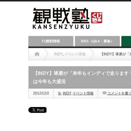
F1観戦情報
BBS（Q&A・募集）
INDY
,
イベント情報
【INDY】琢磨が
【INDY】琢磨が「来年もインディで走ります
は今年も大盛況
2012/12/2
INDY
,
イベント情報
コメントを書