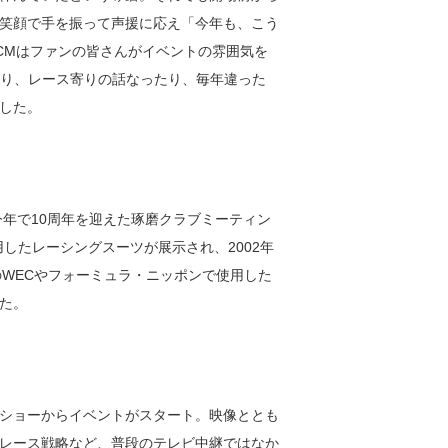
笑顔で手を振って声援に応え「今年も、こう
CMはファンの皆さんがイベントの雰囲気を
たり、レース寄りの話なったり、毎年違った
した。
、今年で10周年を迎えた琢磨クラブミーティン
用したレーシングスーツが展示され、2002年
のWECやフォーミュラ・ニッポンで使用した
た。
ショーからイベントがスタート。映像ととも
レース戦略など、普段のテレビ中継ではなか