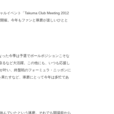
「Takuma Club Meeting 2012
ホールで開催。今年もファンと琢磨が楽しいひとと
なった今季は予選でポールポジションこそな
ち取るなど大活躍。この他にも、いつも応援し
が叶い、終盤戦のフォーミュラ・ニッポンに
戦を果たすなど、琢磨にとって今年は多忙であ
で休んでいたという琢磨。それでも開場前から