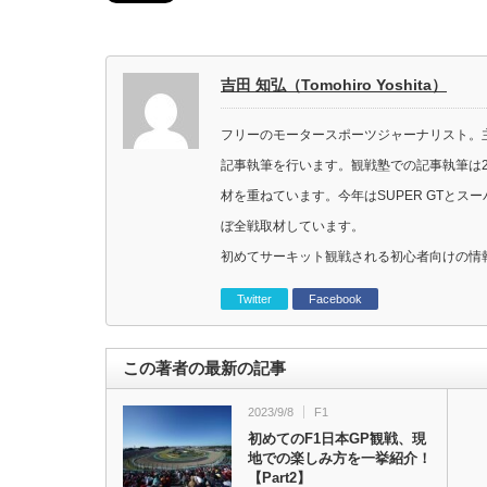
吉田 知弘（Tomohiro Yoshita）
フリーのモータースポーツジャーナリスト。主に
記事執筆を行います。観戦塾での記事執筆は2
材を重ねています。今年はSUPER GTと
ぼ全戦取材しています。
初めてサーキット観戦される初心者向けの情
Twitter
Facebook
この著者の最新の記事
2023/9/8
F1
初めてのF1日本GP観戦、現
地での楽しみ方を一挙紹介！
【Part2】