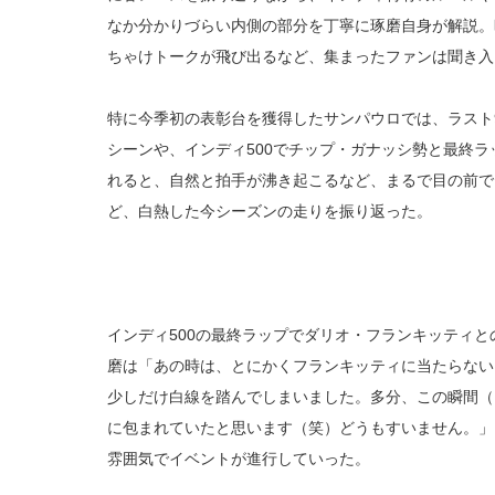
なか分かりづらい内側の部分を丁寧に琢磨自身が解説。
ちゃけトークが飛び出るなど、集まったファンは聞き入
特に今季初の表彰台を獲得したサンパウロでは、ラスト
シーンや、インディ500でチップ・ガナッシ勢と最終
れると、自然と拍手が沸き起こるなど、まるで目の前で
ど、白熱した今シーズンの走りを振り返った。
インディ500の最終ラップでダリオ・フランキッティ
磨は「あの時は、とにかくフランキッティに当たらない
少しだけ白線を踏んでしまいました。多分、この瞬間（
に包まれていたと思います（笑）どうもすいません。」
雰囲気でイベントが進行していった。