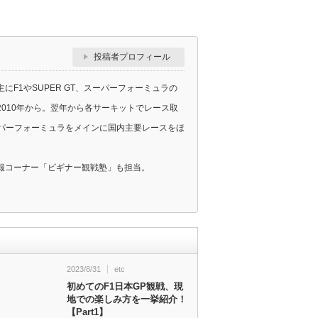
投稿者プロフィール
F1やSUPER GT、スーパーフォーミュラの
010年から。翌年から各サーキットでレース取
スーパーフォーミュラをメインに国内主要レースをほ
報コーナー「ビギナー観戦塾」も担当。
2023/8/31
etc
初めてのF1日本GP観戦、現
地での楽しみ方を一挙紹介！
【Part1】