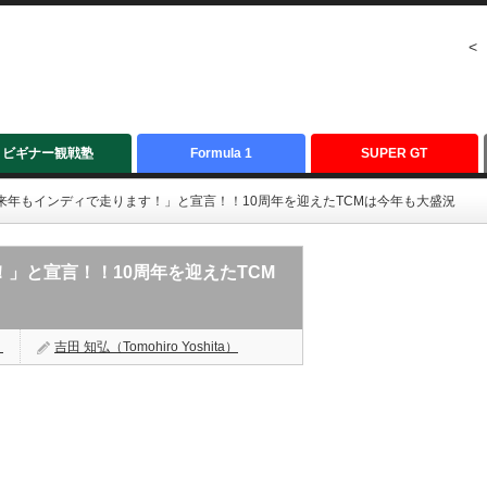
<
ビギナー観戦塾
Formula 1
SUPER GT
「来年もインディで走ります！」と宣言！！10周年を迎えたTCMは今年も大盛況
！」と宣言！！10周年を迎えたTCM
く
吉田 知弘（Tomohiro Yoshita）