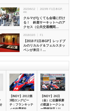
2023/6/12
2023年 F1日本GP
,
etc
クルマがなくても会場に行け
る！ 鈴鹿サーキットへのア
クセス（公共交通機関…
2018/10/3
F1
【2018 F1日本GP】レッドブ
ルのリカルド＆フェルスタッ
ペンが来日！…
】
【INDY】2013第
【INDY】26日
P
3戦ロングビー
（金）に佐藤琢磨
せ
チ：フランキッテ
の凱旋トークショ
ィが今季初P…
ー開催決定！U…