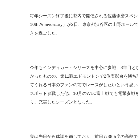
毎年シーズン終了後に都内で開催される佐藤琢磨スペシャルイベント
10th Anniversary」が2日、東京都渋谷区の山野
きを過ごした。
今年もインディカー・シリーズを中心に参戦。3年目と
かったものの、第11戦エドモントンで2位表彰台を勝
てくれる日本のファンの前でレースがしたいという思い
スポット参戦した他、10月のWEC富士戦でも電撃参
り、充実したシーズンとなった。
実は先日から体調を崩しており、前日も38.5度の高熱