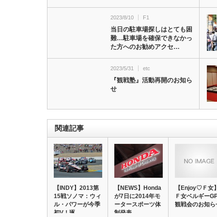
2023/8/10
F1
当日の駐車場探しはとても困
難…駐車場を確保できなかっ
た方へのお勧めアクセ…
2023/5/31
etc
『観戦塾』活動再開のお知ら
せ
関連記事
【INDY】2013第
【NEWS】Honda
【Enjoy♡Ｆ女
15戦ソノマ：ウィ
が7日に2014年モ
Ｆ女ベルギーG
ル・パワーが今季
ータースポーツ体
観戦会のお知ら
初V！琢…
制発表…