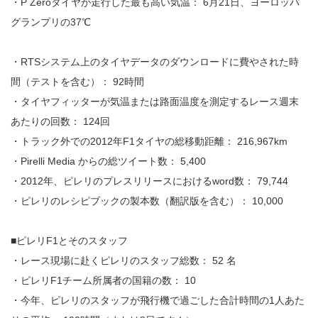
・P Zeroタイヤが走行した最も高い気温： 6月21日、ヨーロッパ
グランプリの37℃
・RTSシステム上のタイヤデータのダウンロードに費やされた時
間（テストを含む）： 92時間
・タイヤフィッターが気温または路面温度を測定するレース週末
あたりの回数： 124回
・トラック外での2012年F1タイヤの総移動距離： 216,967km
・Pirelli Media からの総ツイート数： 5,400
・2012年、ピレリのプレスリリースにおけるword数： 79,744
・ピレリのレシピブックの製本数（翻訳版を含む）： 10,000
■ピレリF1とそのスタッフ
・レース現場に赴くピレリのスタッフ総数： 52 名
・ピレリF1チーム所属者の国籍の数： 10
・今年、ピレリのスタッフが飛行機で過ごした合計時間の1人あた