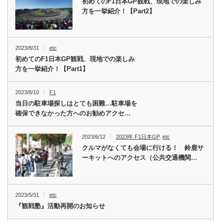
初めてのF1日本GP観戦、現地での楽しみ
方を一挙紹介！【Part2】
2023/8/31
etc
初めてのF1日本GP観戦、現地での楽しみ
方を一挙紹介！【Part1】
2023/8/10
F1
当日の駐車場探しはとても困難…駐車場を
確保できなかった方へのお勧めアクセ…
2023/6/12
2023年 F1日本GP
,
etc
クルマがなくても会場に行ける！ 鈴鹿サ
ーキットへのアクセス（公共交通機関…
2023/5/31
etc
『観戦塾』活動再開のお知らせ