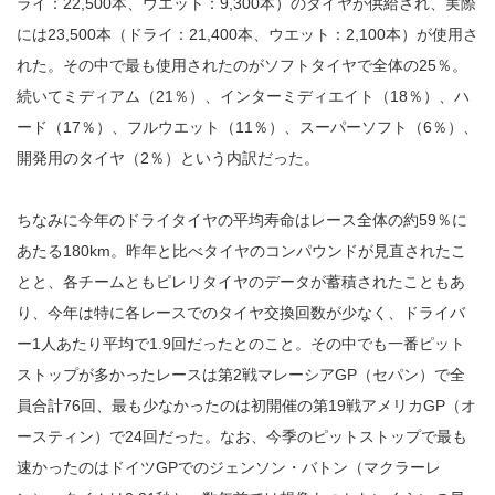
ライ：22,500本、ウエット：9,300本）のタイヤが供給され、実際
には23,500本（ドライ：21,400本、ウエット：2,100本）が使用さ
れた。その中で最も使用されたのがソフトタイヤで全体の25％。
続いてミディアム（21％）、インターミディエイト（18％）、ハ
ード（17％）、フルウエット（11％）、スーパーソフト（6％）、
開発用のタイヤ（2％）という内訳だった。
ちなみに今年のドライタイヤの平均寿命はレース全体の約59％に
あたる180km。昨年と比べタイヤのコンパウンドが見直されたこ
とと、各チームともピレリタイヤのデータが蓄積されたこともあ
り、今年は特に各レースでのタイヤ交換回数が少なく、ドライバ
ー1人あたり平均で1.9回だったとのこと。その中でも一番ピット
ストップが多かったレースは第2戦マレーシアGP（セパン）で全
員合計76回、最も少なかったのは初開催の第19戦アメリカGP（オ
ースティン）で24回だった。なお、今季のピットストップで最も
速かったのはドイツGPでのジェンソン・バトン（マクラーレ