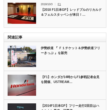
2018/10/3
F1
【2018 F1日本GP】レッドブルのリカルド
＆フェルスタッペンが来日！…
関連記事
伊勢鉄道 『 Ｆ１チケット＆伊勢鉄道フリ
ーきっぷ 』を販売
【F1】ホンダが14時からF1参戦記者会見
を開催、USTREAM…
【2014F1日本GP】フリー走行2回目はハ