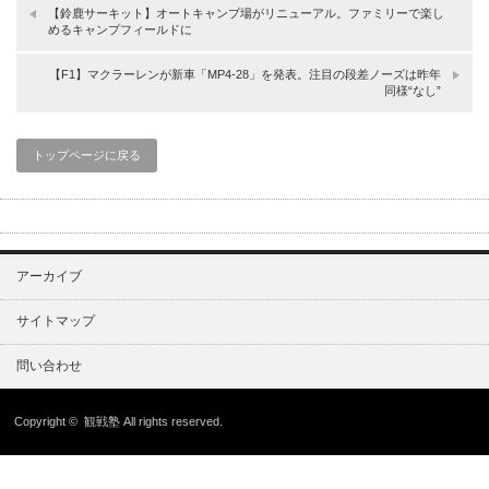
【鈴鹿サーキット】オートキャンプ場がリニューアル。ファミリーで楽し
めるキャンプフィールドに
【F1】マクラーレンが新車「MP4-28」を発表。注目の段差ノーズは昨年
同様“なし”
トップページに戻る
アーカイブ
サイトマップ
問い合わせ
Copyright ©
観戦塾
All rights reserved.