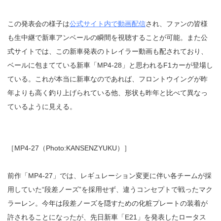
この発表会の様子は
公式サイト内で動画配信
され、ファンの皆様
も生中継で新車アンベールの瞬間を視聴することが可能。また公
式サイトでは、この新車発表のトレイラー動画も配されており、
ベールに包まてている新車「MP4-28」と思われるF1カーが登場し
ている。これが本当に新車なのであれば、フロントウイングが昨
年よりも高く釣り上げられている他、形状も昨年と比べて異なっ
ているように見える。
［MP4-27（Photo:KANSENZYUKU）］
前作「MP4-27」では、レギュレーション変更に伴い各チームが採
用していた“段差ノーズ”を採用せず、違うコンセプトで戦ったマク
ラーレン。今年は段差ノーズを隠すための化粧プレートの装着が
許されることになったが、先日新車「E21」を発表したロータス