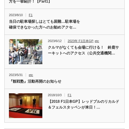
方を一挙紹介！【Part1】
2023/8/10
F1
当日の駐車場探しはとても困難…駐車場を
確保できなかった方へのお勧めアクセ…
2023/6/12
2023年 F1日本GP
,
etc
クルマがなくても会場に行ける！ 鈴鹿サ
ーキットへのアクセス（公共交通機関…
2023/5/31
etc
『観戦塾』活動再開のお知らせ
2018/10/3
F1
【2018 F1日本GP】レッドブルのリカルド
＆フェルスタッペンが来日！…