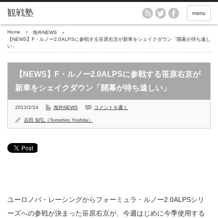
menu
Home
海外NEWS
【NEWS】F・ルノー2.0ALPSに参戦する笹原右京が新車をシェイクダウン「開幕が待ち遠し
い」
【NEWS】F・ルノー2.0ALPSに参戦する笹原右京が
新車をシェイクダウン「開幕が待ち遠しい」
2013/2/24
海外NEWS
コメントを書く
吉田 知弘（Tomohiro Yoshita）
ユーロノバ・レーシングからフォーミュラ・ルノー2.0ALPSシリ
ーズへの参戦が決まった笹原右京が、今週はじめに今季使用する