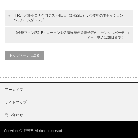
【F1】バルセロナ合同テスト4日目（2月22日）：今季初の雨セッション。
ハミルトンがトップ
【鈴鹿ファン感】E・ローソンや佐藤琢磨が登場予定の「サンクスパーテ
ィー」申込は28日まで！
トップページに戻る
アーカイブ
サイトマップ
問い合わせ
Copyright ©
観戦塾
All rights reserved.