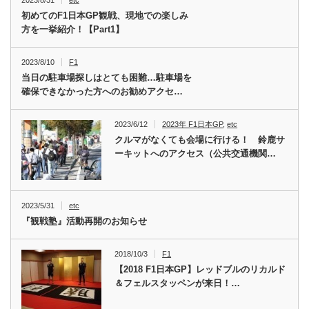
2023/8/31
etc
初めてのF1日本GP観戦、現地での楽しみ
方を一挙紹介！【Part1】
2023/8/10
F1
当日の駐車場探しはとても困難…駐車場を
確保できなかった方へのお勧めアクセ…
2023/6/12
2023年 F1日本GP
,
etc
クルマがなくても会場に行ける！ 鈴鹿サ
ーキットへのアクセス（公共交通機関…
2023/5/31
etc
『観戦塾』活動再開のお知らせ
2018/10/3
F1
【2018 F1日本GP】レッドブルのリカルド
＆フェルスタッペンが来日！…