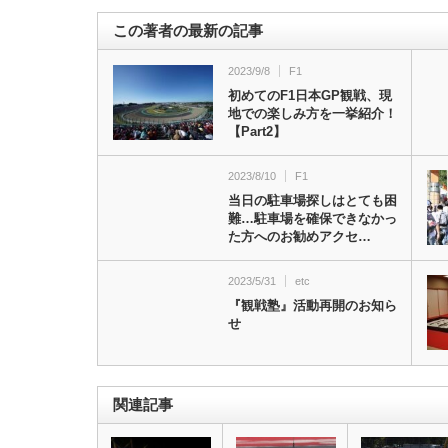
この著者の最新の記事
2023/9/8
F1
初めてのF1日本GP観戦、現
地での楽しみ方を一挙紹介！
【Part2】
2023/8/10
F1
当日の駐車場探しはとても困
難…駐車場を確保できなかっ
た方へのお勧めアクセ…
2023/5/31
etc
『観戦塾』活動再開のお知ら
せ
関連記事