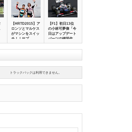
タ
【HRTD2015】ア
【F1】初日13位
ス
ロンソとマルケス
の小林可夢偉「今
がマシンをスイッ
日はアップデート
チ！！サプ…
パーツの確認作…
トラックバックは利用できません。