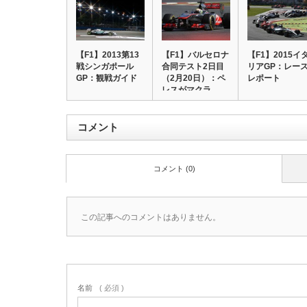
【F1】2013第13
【F1】バルセロナ
【F1】2015イ
戦シンガポール
合同テスト2日目
リアGP：レー
GP：観戦ガイド
（2月20日）：ペ
レポート
レスがマクラ…
コメント
コメント (0)
この記事へのコメントはありません。
名前
( 必須 )