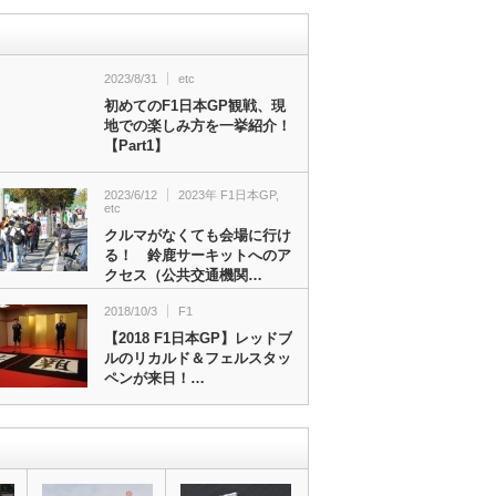
2023/8/31
etc
初めてのF1日本GP観戦、現
地での楽しみ方を一挙紹介！
【Part1】
2023/6/12
2023年 F1日本GP
,
etc
クルマがなくても会場に行け
る！ 鈴鹿サーキットへのア
クセス（公共交通機関…
2018/10/3
F1
【2018 F1日本GP】レッドブ
ルのリカルド＆フェルスタッ
ペンが来日！…