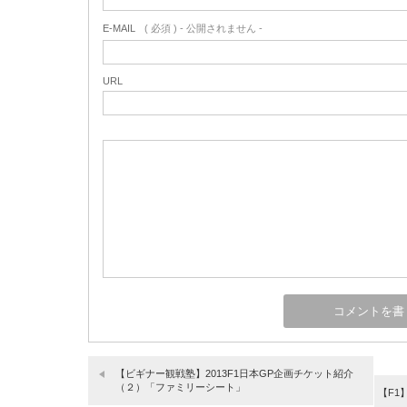
E-MAIL
( 必須 ) - 公開されません -
URL
【ビギナー観戦塾】2013F1日本GP企画チケット紹介
（２）「ファミリーシート」
【F1