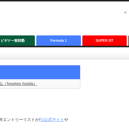
<
ビギナー観戦塾
Formula 1
SUPER GT
（Tomohiro Yoshita）
最終エントリーリストが
F1公式サイト
や