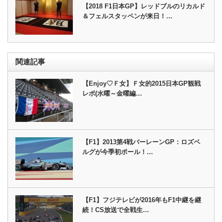
【2018 F1日本GP】レッドブルのリカルド
＆フェルスタッペンが来日！…
関連記事
【Enjoy♡Ｆ女】Ｆ女的2015日本GP観戦
レポ(水曜～金曜編…
【F1】2013第4戦バーレーンGP：ロズベ
ルグが今季初ポール！…
【F1】フジテレビが2016年もF1中継を継
続！CS放送で全戦生…