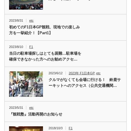
2023/8/31
etc
初めてのF1日本GP観戦、現地での楽しみ
方を一挙紹介！【Part1】
2023/8/10
F1
当日の駐車場探しはとても困難…駐車場を
確保できなかった方へのお勧めアクセ…
2023/6/12
2023年 F1日本GP
,
etc
クルマがなくても会場に行ける！ 鈴鹿サ
ーキットへのアクセス（公共交通機関…
2023/5/31
etc
『観戦塾』活動再開のお知らせ
2018/10/3
F1