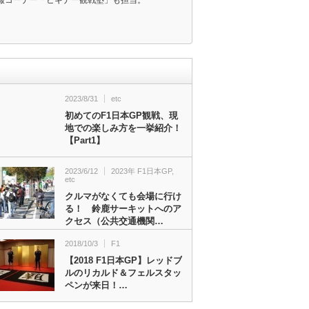
報コーナー「ビギナー観戦塾」も担当。
2023/8/31
etc
初めてのF1日本GP観戦、現
地での楽しみ方を一挙紹介！
【Part1】
2023/6/12
2023年 F1日本GP
,
etc
クルマがなくても会場に行け
る！ 鈴鹿サーキットへのア
クセス（公共交通機関…
2018/10/3
F1
【2018 F1日本GP】レッドブ
ルのリカルド＆フェルスタッ
ペンが来日！…