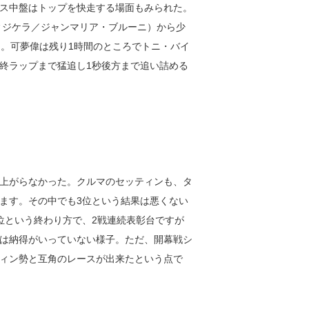
ス中盤はトップを快走する場面もみられた。
フィジケラ／ジャンマリア・ブルーニ）から少
う。可夢偉は残り1時間のところでトニ・バイ
終ラップまで猛追し1秒後方まで追い詰める
上がらなかった。クルマのセッティンも、タ
ます。その中でも3位という結果は悪くない
位という終わり方で、2戦連続表彰台ですが
は納得がいっていない様子。ただ、開幕戦シ
ィン勢と互角のレースが出来たという点で