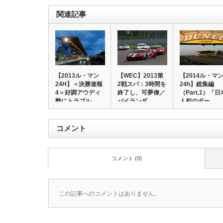
関連記事
【2013ル・マン
【WEC】2013第
【2014ル・マ
24H】＜決勝速報
2戦スパ：3時間を
24h】総集編
4＞好調アウディ
終了し、可夢偉／
（Part.1）「日
勢にトラブル…
バイランダ…
人初のポー…
コメント
コメント (0)
この記事へのコメントはありません。