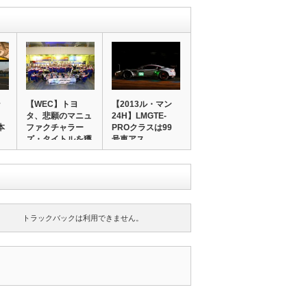
ン
【WEC】トヨ
【2013ル・マン
タ、悲願のマニュ
24H】LMGTE-
本
ファクチャラー
PROクラスは99
ズ・タイトルを獲
号車アス…
得！…
トラックバックは利用できません。