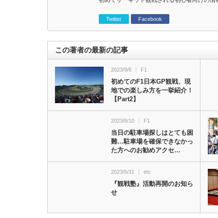
初めてサーキット観戦される初心者向けの情
Twitter
Facebook
この著者の最新の記事
2023/9/8
F1
初めてのF1日本GP観戦、現
地での楽しみ方を一挙紹介！
【Part2】
2023/8/10
F1
当日の駐車場探しはとても困
難…駐車場を確保できなかっ
た方へのお勧めアクセ…
2023/5/31
etc
『観戦塾』活動再開のお知ら
せ