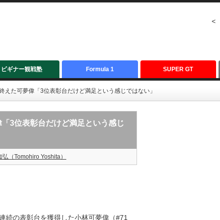
<
ビギナー観戦塾
Formula 1
SUPER GT
勝を終えた可夢偉「3位表彰台だけど満足という感じではない」
夢偉「3位表彰台だけど満足という感じ
弘（Tomohiro Yoshita）
で2戦連続の表彰台を獲得した小林可夢偉（#71