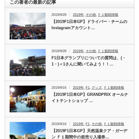
この著者の最新の記事
2019/9/28
2019年
,
その他
,
Ｆ１観戦情報
【2019F1日本GP】ドライバー・チームの
Instagramアカウント…
2019/9/28
2019年
,
その他
,
Ｆ１観戦情報
F1日本グランプリについての質問は、(・
1・)＜1さんに聞いてみよう！！…
2019/9/16
2019年
,
F1
,
グッズ
,
Ｆ１観戦情報
【2019F1日本GP】GRANDPRIX オールナ
イトテントショップ …
2019/9/16
2019年
,
F1
,
その他
,
Ｆ１観戦情報
【2019F1日本GP】天然温泉クア・ガーデ
ン Ｆ１期間中の前売り入場券…