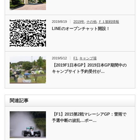
2019/8/19
2019年
,
その他
,
Ｆ１観戦情報
LINEのオープンチャット開設！
2019/5/12
F1
,
キャンプ場
【2019F1日本GP】2019日本GP期間中の
キャンプサイト予約受付が…
関連記事
【F1】2015第2戦マレーシアGP：雷雨で
予選中断の波乱…ポー…