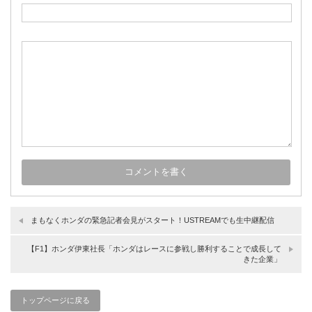
まもなくホンダの緊急記者会見がスタート！USTREAMでも生中継配信
【F1】ホンダ伊東社長「ホンダはレースに参戦し勝利することで成長して
きた企業」
トップページに戻る