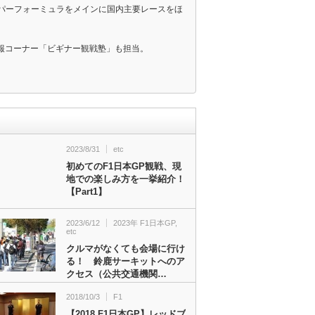
スーパーフォーミュラをメインに国内主要レースをほ
報コーナー「ビギナー観戦塾」も担当。
2023/8/31
etc
初めてのF1日本GP観戦、現
地での楽しみ方を一挙紹介！
【Part1】
2023/6/12
2023年 F1日本GP
,
etc
クルマがなくても会場に行け
る！ 鈴鹿サーキットへのア
クセス（公共交通機関…
2018/10/3
F1
【2018 F1日本GP】レッドブ