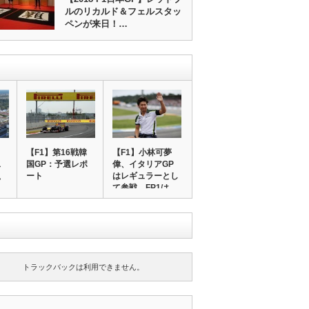
ルのリカルド＆フェルスタッ
ペンが来日！…
【F1】第16戦韓
【F1】小林可夢
ス
国GP：予選レポ
偉、イタリアGP
、
ート
はレギュラーとし
…
て参戦。FP1は…
トラックバックは利用できません。