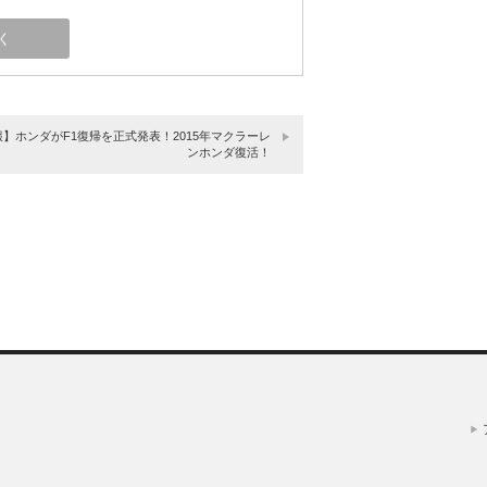
】ホンダがF1復帰を正式発表！2015年マクラーレ
ンホンダ復活！