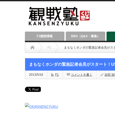
F1観戦情報
BBS（Q&A・募集）
F1
まもなくホンダの緊急記者会見がスタ
まもなくホンダの緊急記者会見がスタート！US
2013/5/16
F1
コメントを書く
吉田 知弘