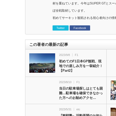
材を重ねています。今年はSUPER GTと
ぼ全戦取材しています。
初めてサーキット観戦される初心者向けの情
Twitter
Facebook
この著者の最新の記事
2023/9/8
F1
初めてのF1日本GP観戦、現
地での楽しみ方を一挙紹介！
【Part2】
2023/8/10
F1
当日の駐車場探しはとても困
難…駐車場を確保できなかっ
た方へのお勧めアクセ…
2023/5/31
etc
『観戦塾』活動再開のお知ら