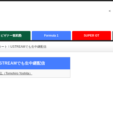
<
ビギナー観戦塾
Formula 1
SUPER GT
ート！USTREAMでも生中継配信
TREAMでも生中継配信
（Tomohiro Yoshita）