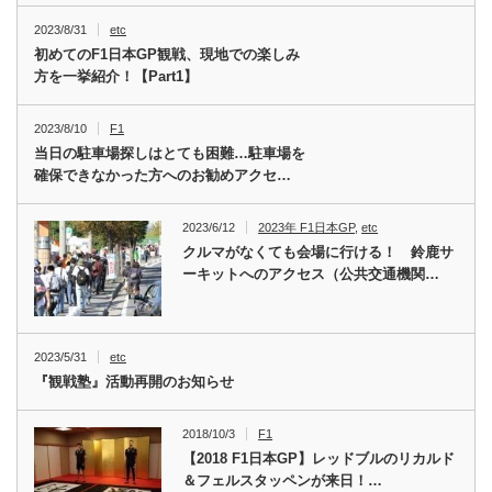
2023/8/31
etc
初めてのF1日本GP観戦、現地での楽しみ
方を一挙紹介！【Part1】
2023/8/10
F1
当日の駐車場探しはとても困難…駐車場を
確保できなかった方へのお勧めアクセ…
2023/6/12
2023年 F1日本GP
,
etc
クルマがなくても会場に行ける！ 鈴鹿サ
ーキットへのアクセス（公共交通機関…
2023/5/31
etc
『観戦塾』活動再開のお知らせ
2018/10/3
F1
【2018 F1日本GP】レッドブルのリカルド
＆フェルスタッペンが来日！…