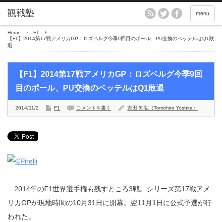
menu
Home
F1
【F1】2014第17戦アメリカGP：ロズベルグ今季9回目のポール、PU交換のベッテルはQ1敗
退
【F1】2014第17戦アメリカGP：ロズベルグ今季9回
目のポール、PU交換のベッテルはQ1敗退
2014/11/2
F1
コメントを書く
吉田 知弘（Tomohiro Yoshita）
2014年のF1世界選手権も残すところ3戦。シリーズ第17戦アメ
リカGPが現地時間の10月31日に開幕。翌11月1日に公式予選が行
われた。