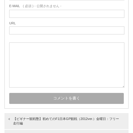
E-MAIL
( 必須 ) - 公開されません -
URL
【ビギナー観戦塾】初めてのF1日本GP観戦（2012ver.）金曜日：フリー
走行編