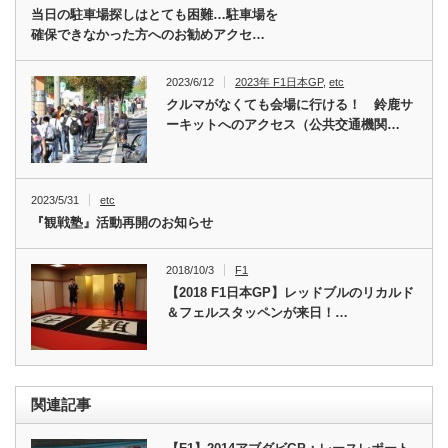
当日の駐車場探しはとても困難…駐車場を
確保できなかった方へのお勧めアクセ…
2023/6/12
2023年 F1日本GP
,
etc
クルマがなくても会場に行ける！ 鈴鹿サ
ーキットへのアクセス（公共交通機関…
2023/5/31
etc
『観戦塾』活動再開のお知らせ
2018/10/3
F1
【2018 F1日本GP】レッドブルのリカルド
＆フェルスタッペンが来日！…
関連記事