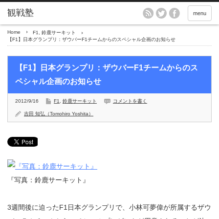
menu
Home
F1
,
鈴鹿サーキット
【F1】日本グランプリ：ザウバーF1チームからのスペシャル企画のお知らせ
【F1】日本グランプリ：ザウバーF1チームからのス
ペシャル企画のお知らせ
2012/9/16
F1
,
鈴鹿サーキット
コメントを書く
吉田 知弘（Tomohiro Yoshita）
『写真：鈴鹿サーキット』
3週間後に迫ったF1日本グランプリで、小林可夢偉が所属するザウ