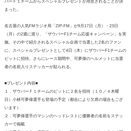
バーＦ１チームからスペシャルプレゼントが用意されることが決
まった。
名古屋の人気FMラジオ局「ZIP-FM」が9月17日（月）・23日
（月）の2週に渡り、「ザウバーF1チーム応援キャンペーン」を実
施。その中で紹介されるスペシャル企画で当選した2名のファン
に、スペシャルプレゼントとして4日（木）にザウバーF1チームの
ピットに招待。さらにレース期間中、可夢偉のヘルメットに当選
者の名前入りステッカーが貼られる。
■プレゼント内容■
１．ザウバーＦ１チームのピットに２名を招待（１０／４木曜
日）小林可夢偉選手も登場の予定（都合により欠席の場合もござ
います）
２．可夢偉選手のマシンのヘッドレストに優勝者の名前をステッ
カーで掲載