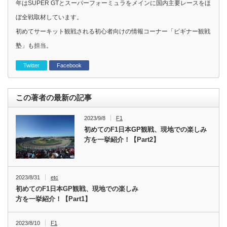
年はSUPER GTとスーパーフォーミュラをメインに国内主要レースをほ
ぼ全戦取材しています。
初めてサーキット観戦される初心者向けの情報コーナー「ビギナー観戦
塾」も担当。
Twitter
Facebook
この著者の最新の記事
2023/9/8
F1
初めてのF1日本GP観戦、現地での楽しみ
方を一挙紹介！【Part2】
2023/8/31
etc
初めてのF1日本GP観戦、現地での楽しみ
方を一挙紹介！【Part1】
2023/8/10
F1