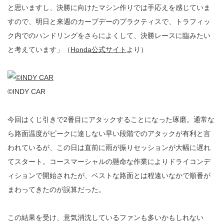
と思いますし、決勝に向けたマシン作りでは手応えを感じていま
すので、明日と来週のカーブデーのプラクティスで、トラフィッ
ク内でのハンドリングをさらによくして、決勝レースに臨みたい
と考えています」（
Honda公式サイト
より）
©INDY CAR
今回はくじ引きで2番目にアタックすることになった琢磨。通常な
ら路面温度がピークに達しない早い段階でのアタックが有利と言
われているが、この日は直前に雨が振りセッションが大幅に遅れ
てスタート。コースマーシャルの懸命な作業によりドライコンデ
ィションで開始されたが、ベストな路面とは程遠いなかで順番が
まわってきたのが誤算だった。
この結果を受け、意気消沈しているファンも多いかもしれない