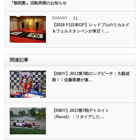
『観戦塾』活動再開のお知らせ
2018/10/3
F1
【2018 F1日本GP】レッドブルのリカルド
＆フェルスタッペンが来日！…
関連記事
【INDY】2013第3戦ロングビーチ：大願成
就！！佐藤琢磨が遂…
【INDY】2013第7戦デトロイト
（Race2）：リタイアした…