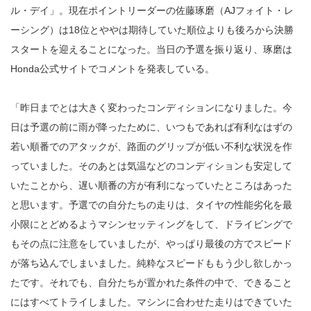
ル・デイ」。現在ポイントリーダーの佐藤琢磨（AJフォイト・レ
ーシング）は18位とややは期待していた順位よりも後ろから決勝
スタートを迎えることになった。当日の予選を振り返り、琢磨は
Honda公式サイトでコメントを発表している。
「昨日までとは大きく変わったコンディションになりました。今
日は予選の前に雨が降ったために、いつもであれば有利なはずの
若い順番でのアタックが、路面のグリップが低い不利な状況を作
っていました。そのあとは気温などのコンディションも安定して
いたことから、遅い順番の方が有利になっていたところはあった
と思います。予選での自分たちの走りは、タイヤの性能劣化を最
小限にとどめるようマシンセッティングをして、ドライビングで
もその点に注意をしていましたが、やっぱり最後の方でスピード
が落ち込んでしまいました。純粋なスピードももう少し欲しかっ
たです。それでも、自分たちが置かれた条件の中で、できること
にはすべてトライしました。マシンに合わせた走りはできていた