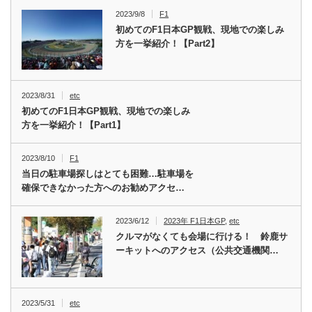
2023/9/8
F1
初めてのF1日本GP観戦、現地での楽しみ
方を一挙紹介！【Part2】
2023/8/31
etc
初めてのF1日本GP観戦、現地での楽しみ
方を一挙紹介！【Part1】
2023/8/10
F1
当日の駐車場探しはとても困難…駐車場を
確保できなかった方へのお勧めアクセ…
2023/6/12
2023年 F1日本GP
,
etc
クルマがなくても会場に行ける！ 鈴鹿サ
ーキットへのアクセス（公共交通機関…
2023/5/31
etc