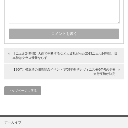
【ニュル24時間】大雨で中断するなど大波乱だった2013ニュル24時間、日
本勢はクラス優勝ならず
【SGT】横浜港の開港記念イベントで’08年型ザナヴィニスモGT-Rのデモ
走行実施が決定
トップページに戻る
アーカイブ