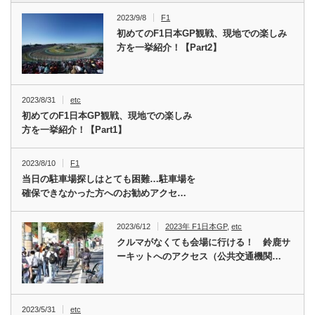
2023/9/8
F1
初めてのF1日本GP観戦、現地での楽しみ
方を一挙紹介！【Part2】
2023/8/31
etc
初めてのF1日本GP観戦、現地での楽しみ
方を一挙紹介！【Part1】
2023/8/10
F1
当日の駐車場探しはとても困難…駐車場を
確保できなかった方へのお勧めアクセ…
2023/6/12
2023年 F1日本GP
,
etc
クルマがなくても会場に行ける！ 鈴鹿サ
ーキットへのアクセス（公共交通機関…
2023/5/31
etc