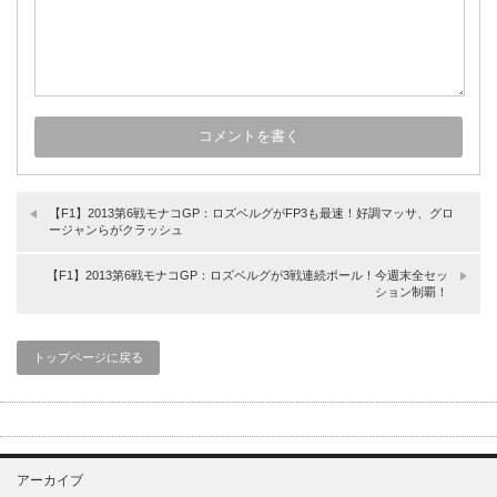
【F1】2013第6戦モナコGP：ロズベルグがFP3も最速！好調マッサ、グロ
ージャンらがクラッシュ
【F1】2013第6戦モナコGP：ロズベルグが3戦連続ポール！今週末全セッ
ション制覇！
トップページに戻る
アーカイブ