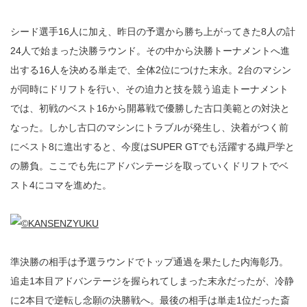
シード選手16人に加え、昨日の予選から勝ち上がってきた8人の計
24人で始まった決勝ラウンド。その中から決勝トーナメントへ進
出する16人を決める単走で、全体2位につけた末永。2台のマシン
が同時にドリフトを行い、その迫力と技を競う追走トーナメント
では、初戦のベスト16から開幕戦で優勝した古口美範との対決と
なった。しかし古口のマシンにトラブルが発生し、決着がつく前
にベスト8に進出すると、今度はSUPER GTでも活躍する織戸学と
の勝負。ここでも先にアドバンテージを取っていくドリフトでベ
スト4にコマを進めた。
準決勝の相手は予選ラウンドでトップ通過を果たした内海彰乃。
追走1本目アドバンテージを握られてしまった末永だったが、冷静
に2本目で逆転し念願の決勝戦へ。最後の相手は単走1位だった斎