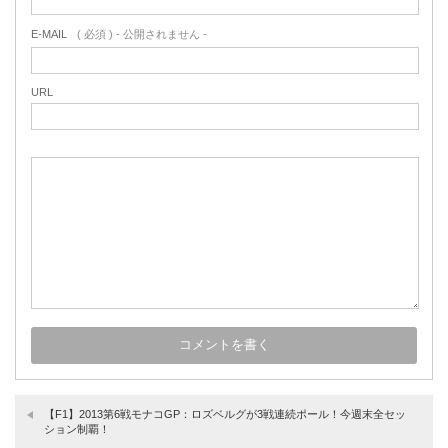
E-MAIL
( 必須 ) - 公開されません -
URL
【F1】2013第6戦モナコGP：ロズベルグが3戦連続ポール！今週末全セッ
ション制覇！