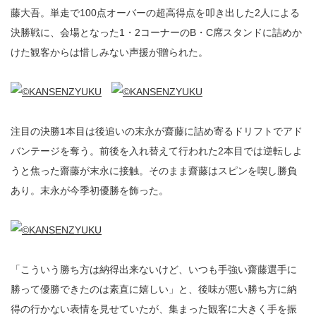
藤大吾。単走で100点オーバーの超高得点を叩き出した2人による
決勝戦に、会場となった1・2コーナーのB・C席スタンドに詰めか
けた観客からは惜しみない声援が贈られた。
注目の決勝1本目は後追いの末永が齋藤に詰め寄るドリフトでアド
バンテージを奪う。前後を入れ替えて行われた2本目では逆転しよ
うと焦った齋藤が末永に接触。そのまま齋藤はスピンを喫し勝負
あり。末永が今季初優勝を飾った。
「こういう勝ち方は納得出来ないけど、いつも手強い齋藤選手に
勝って優勝できたのは素直に嬉しい」と、後味が悪い勝ち方に納
得の行かない表情を見せていたが、集まった観客に大きく手を振