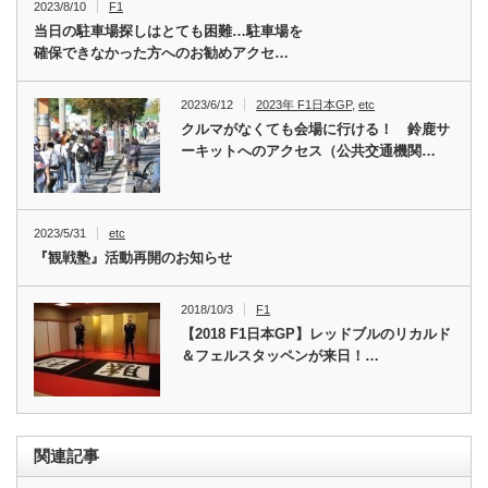
2023/8/10
F1
当日の駐車場探しはとても困難…駐車場を
確保できなかった方へのお勧めアクセ…
2023/6/12
2023年 F1日本GP
,
etc
クルマがなくても会場に行ける！ 鈴鹿サ
ーキットへのアクセス（公共交通機関…
2023/5/31
etc
『観戦塾』活動再開のお知らせ
2018/10/3
F1
【2018 F1日本GP】レッドブルのリカルド
＆フェルスタッペンが来日！…
関連記事