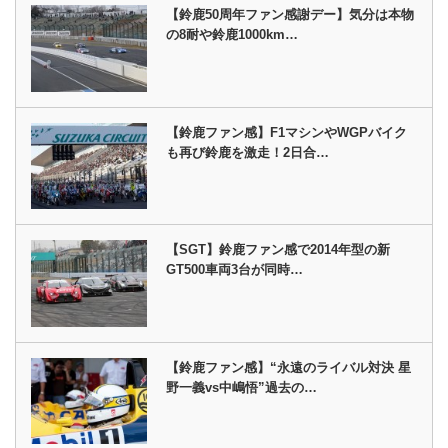
【鈴鹿50周年ファン感謝デー】気分は本物
の8耐や鈴鹿1000km…
【鈴鹿ファン感】F1マシンやWGPバイク
も再び鈴鹿を激走！2日合…
【SGT】鈴鹿ファン感で2014年型の新
GT500車両3台が同時…
【鈴鹿ファン感】“永遠のライバル対決 星
野一義vs中嶋悟”過去の…