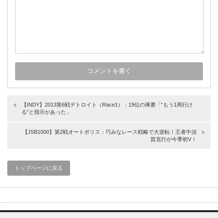
【INDY】2013第6戦デトロイト（Race1）：19位の琢磨「“もう1周行け
る”と指示があった」
【JSB1000】第2戦オートポリス：巧みなレース戦略で大逆転！王者中須
賀克行が今季初V！
トップページに戻る