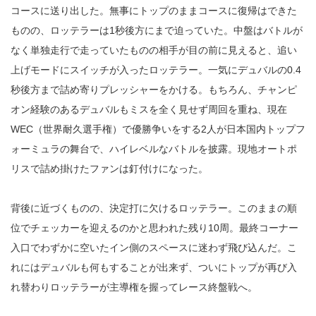
コースに送り出した。無事にトップのままコースに復帰はできた
ものの、ロッテラーは1秒後方にまで迫っていた。中盤はバトルが
なく単独走行で走っていたものの相手が目の前に見えると、追い
上げモードにスイッチが入ったロッテラー。一気にデュバルの0.4
秒後方まで詰め寄りプレッシャーをかける。もちろん、チャンピ
オン経験のあるデュバルもミスを全く見せず周回を重ね、現在
WEC（世界耐久選手権）で優勝争いをする2人が日本国内トップフ
ォーミュラの舞台で、ハイレベルなバトルを披露。現地オートポ
リスで詰め掛けたファンは釘付けになった。
背後に近づくものの、決定打に欠けるロッテラー。このままの順
位でチェッカーを迎えるのかと思われた残り10周。最終コーナー
入口でわずかに空いたイン側のスペースに迷わず飛び込んだ。こ
れにはデュバルも何もすることが出来ず、ついにトップが再び入
れ替わりロッテラーが主導権を握ってレース終盤戦へ。