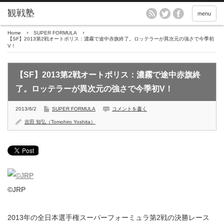
menu
Home
SUPER FORMULA
【SF】2013第2戦オートポリス：濃霧で途中赤旗終了。ロッテラーが異次元の強さで今季初
V！
【SF】2013第2戦オートポリス：濃霧で途中赤旗終
了。ロッテラーが異次元の強さで今季初V！
2013/6/2
SUPER FORMULA
コメントを書く
吉田 知弘（Tomohiro Yoshita）
©JRP
2013年の全日本選手権スーパーフォーミュラ第2戦の決勝レース