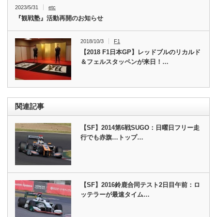
2023/5/31
etc
『観戦塾』活動再開のお知らせ
2018/10/3
F1
【2018 F1日本GP】レッドブルのリカルド
＆フェルスタッペンが来日！…
関連記事
【SF】2014第6戦SUGO：日曜日フリー走
行でも赤旗…トップ…
【SF】2016鈴鹿合同テスト2日目午前：ロ
ッテラーが最速タイム…