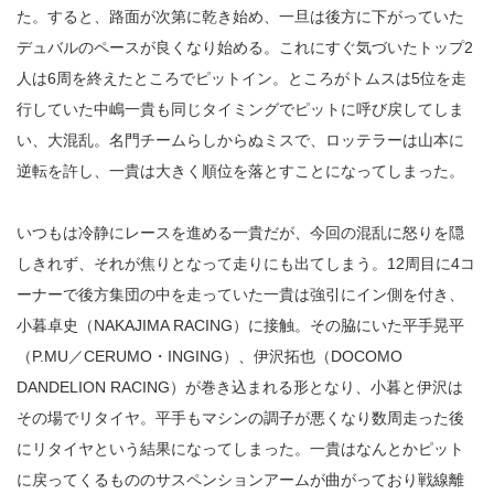
た。すると、路面が次第に乾き始め、一旦は後方に下がっていた
デュバルのペースが良くなり始める。これにすぐ気づいたトップ2
人は6周を終えたところでピットイン。ところがトムスは5位を走
行していた中嶋一貴も同じタイミングでピットに呼び戻してしま
い、大混乱。名門チームらしからぬミスで、ロッテラーは山本に
逆転を許し、一貴は大きく順位を落とすことになってしまった。
いつもは冷静にレースを進める一貴だが、今回の混乱に怒りを隠
しきれず、それが焦りとなって走りにも出てしまう。12周目に4コ
ーナーで後方集団の中を走っていた一貴は強引にイン側を付き、
小暮卓史（NAKAJIMA RACING）に接触。その脇にいた平手晃平
（P.MU／CERUMO・INGING）、伊沢拓也（DOCOMO
DANDELION RACING）が巻き込まれる形となり、小暮と伊沢は
その場でリタイヤ。平手もマシンの調子が悪くなり数周走った後
にリタイヤという結果になってしまった。一貴はなんとかピット
に戻ってくるもののサスペンションアームが曲がっており戦線離