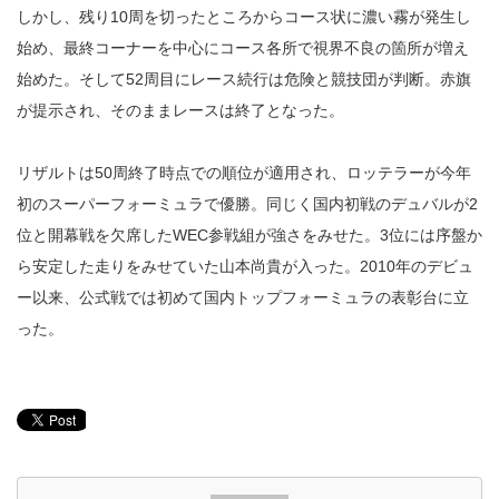
しかし、残り10周を切ったところからコース状に濃い霧が発生し
始め、最終コーナーを中心にコース各所で視界不良の箇所が増え
始めた。そして52周目にレース続行は危険と競技団が判断。赤旗
が提示され、そのままレースは終了となった。
リザルトは50周終了時点での順位が適用され、ロッテラーが今年
初のスーパーフォーミュラで優勝。同じく国内初戦のデュバルが2
位と開幕戦を欠席したWEC参戦組が強さをみせた。3位には序盤か
ら安定した走りをみせていた山本尚貴が入った。2010年のデビュ
ー以来、公式戦では初めて国内トップフォーミュラの表彰台に立
った。