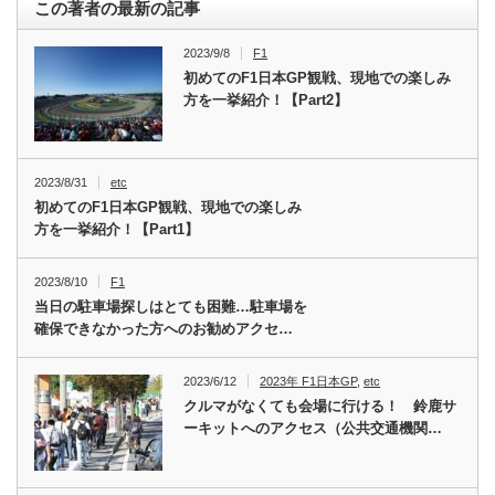
この著者の最新の記事
2023/9/8
F1
初めてのF1日本GP観戦、現地での楽しみ
方を一挙紹介！【Part2】
2023/8/31
etc
初めてのF1日本GP観戦、現地での楽しみ
方を一挙紹介！【Part1】
2023/8/10
F1
当日の駐車場探しはとても困難…駐車場を
確保できなかった方へのお勧めアクセ…
2023/6/12
2023年 F1日本GP
,
etc
クルマがなくても会場に行ける！ 鈴鹿サ
ーキットへのアクセス（公共交通機関…