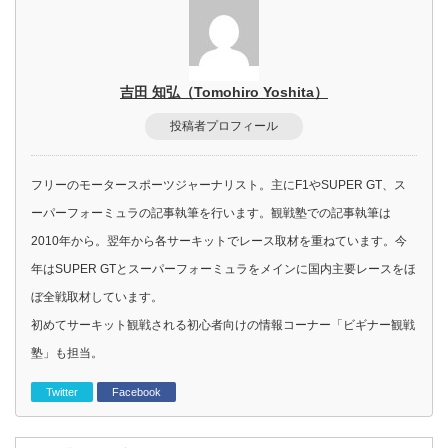
吉田 知弘（Tomohiro Yoshita）
投稿者プロフィール
フリーのモータースポーツジャーナリスト。主にF1やSUPER GT、ス
ーパーフォーミュラの記事執筆を行います。観戦塾での記事執筆は
2010年から。翌年から各サーキットでレース取材を重ねています。今
年はSUPER GTとスーパーフォーミュラをメインに国内主要レースをほ
ぼ全戦取材しています。
初めてサーキット観戦される初心者向けの情報コーナー「ビギナー観戦
塾」も担当。
Twitter
Facebook