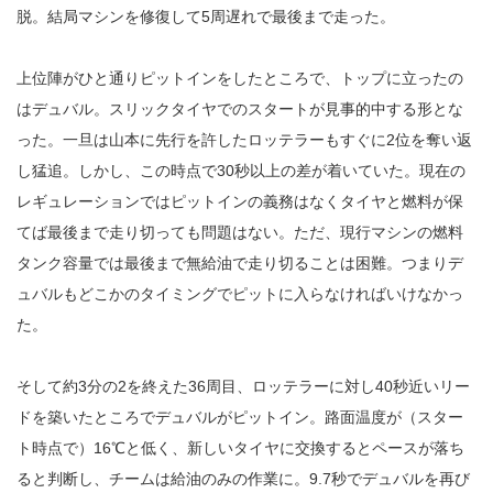
脱。結局マシンを修復して5周遅れで最後まで走った。
上位陣がひと通りピットインをしたところで、トップに立ったの
はデュバル。スリックタイヤでのスタートが見事的中する形とな
った。一旦は山本に先行を許したロッテラーもすぐに2位を奪い返
し猛追。しかし、この時点で30秒以上の差が着いていた。現在の
レギュレーションではピットインの義務はなくタイヤと燃料が保
てば最後まで走り切っても問題はない。ただ、現行マシンの燃料
タンク容量では最後まで無給油で走り切ることは困難。つまりデ
ュバルもどこかのタイミングでピットに入らなければいけなかっ
た。
そして約3分の2を終えた36周目、ロッテラーに対し40秒近いリー
ドを築いたところでデュバルがピットイン。路面温度が（スター
ト時点で）16℃と低く、新しいタイヤに交換するとペースが落ち
ると判断し、チームは給油のみの作業に。9.7秒でデュバルを再び