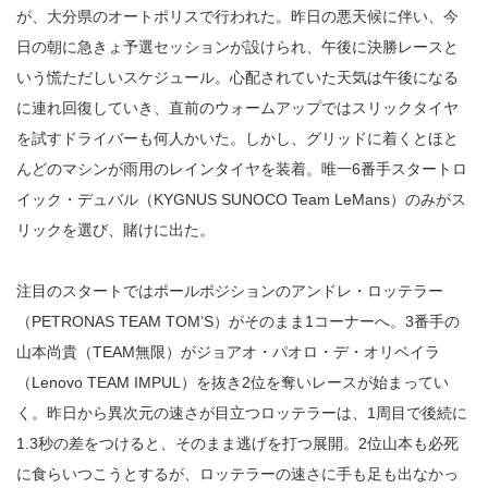
が、大分県のオートポリスで行われた。昨日の悪天候に伴い、今
日の朝に急きょ予選セッションが設けられ、午後に決勝レースと
いう慌ただしいスケジュール。心配されていた天気は午後になる
に連れ回復していき、直前のウォームアップではスリックタイヤ
を試すドライバーも何人かいた。しかし、グリッドに着くとほと
んどのマシンが雨用のレインタイヤを装着。唯一6番手スタートロ
イック・デュバル（KYGNUS SUNOCO Team LeMans）のみがス
リックを選び、賭けに出た。
注目のスタートではポールポジションのアンドレ・ロッテラー
（PETRONAS TEAM TOM’S）がそのまま1コーナーへ。3番手の
山本尚貴（TEAM無限）がジョアオ・パオロ・デ・オリベイラ
（Lenovo TEAM IMPUL）を抜き2位を奪いレースが始まってい
く。昨日から異次元の速さが目立つロッテラーは、1周目で後続に
1.3秒の差をつけると、そのまま逃げを打つ展開。2位山本も必死
に食らいつこうとするが、ロッテラーの速さに手も足も出なかっ