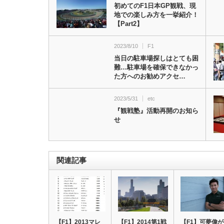
初めてのF1日本GP観戦、現
地での楽しみ方を一挙紹介！
【Part2】
2023/8/10
F1
当日の駐車場探しはとても困
難…駐車場を確保できなかっ
た方へのお勧めアクセ…
2023/5/31
etc
『観戦塾』活動再開のお知ら
せ
関連記事
【F1】2013マレ
【F1】2014第1戦
【F1】可夢偉