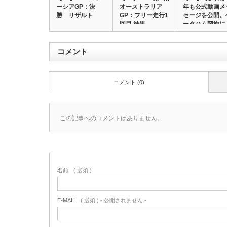
ーシアGP：決
オーストラリア
年も公式動画メ
勝 リザルト
GP：フリー走行1
セージを公開。
回目 結果…
ータハム契約に
コメント
コメント (0)
この記事へのコメントはありません。
名前
( 必須 )
E-MAIL
( 必須 ) - 公開されません -