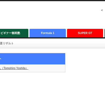
<
ビギナー観戦塾
Formula 1
SUPER GT
予選リザルト
ト
Tomohiro Yoshita）