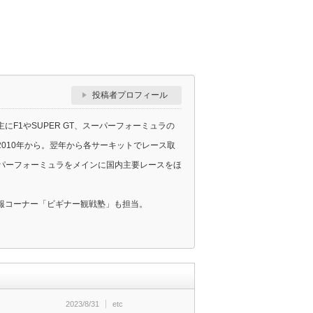
投稿者プロフィール
F1やSUPER GT、スーパーフォーミュラの
010年から。翌年から各サーキットでレース取
スーパーフォーミュラをメインに国内主要レースをほ
報コーナー「ビギナー観戦塾」も担当。
2023/8/31
etc