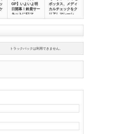
ッ
GP】いよいよ明
ボッタス、メディ
ケ
日開幕！鈴鹿サー
カルチェックをク
…
キットにF1マ…
リアしマレーシ…
トラックバックは利用できません。