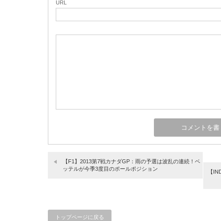
URL
【F1】2013第7戦カナダGP：雨の予選は波乱の連続！ベ
ッテルが今季3度目のポールポジション
【I
トップページに戻る