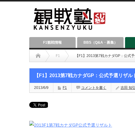
F1観戦情報
BBS（Q&A・募集）
F1
【F1】2013第7戦カナダGP：公式
【F1】2013第7戦カナダGP：公式予選リザル
2013/6/9
F1
コメントを書く
吉田 知弘（