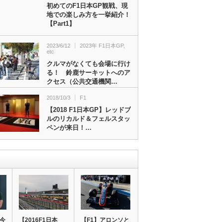
初めてのF1日本GP観戦、現
地での楽しみ方を一挙紹介！
【Part1】
2023/6/12
2023年 F1日本GP
,
etc
クルマがなくても会場に行け
る！ 鈴鹿サーキットへのア
クセス（公共交通機関…
2018/10/3
F1
【2018 F1日本GP】レッドブ
ルのリカルド＆フェルスタッ
ペンが来日！…
が今
【2016F1日本
【F1】アロンソと