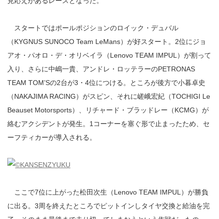
見応えがあるレースとなった。
スタートではポールポジションのロイック・デュバル
（KYGNUS SUNOCO Team LeMans）が好スタート。2位にジョ
アオ・パオロ・デ・オリベイラ（Lenovo TEAM IMPUL）が割って
入り、さらに中嶋一貴、アンドレ・ロッテラーのPETRONAS
TEAM TOM’Sの2台が3・4位につける。ところが後方で小暮卓史
（NAKAJIMA RACING）がスピン、それに嵯峨宏紀（TOCHIGI Le
Beauset Motorsports）、リチャード・ブラッドレー（KCMG）が
絡むアクシデントが発生。1コーナーを塞ぐ形で止まったため、セ
ーフティカーが導入される。
ここで7位に上がった松田次生（Lenovo TEAM IMPUL）が勝負
に出る。3周を終えたところでピットインしタイヤ交換と給油を完