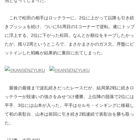
泡となってしまった。
これで松田の相手はロッテラーに。2位に上がって以降も引き続
きプッシュを続け、ついに51周目の1コーナーで逆転。遂にトップ
に浮上する。2位に下がった松田。なんとか順位をキープしたかっ
たが、残り2周というところで、まさかまさかのガス欠。序盤にピ
ットインした戦略が結果的に裏目に出てしまった。
最後の最後まで波乱続きだったレースだが、結局第2戦に続きロ
ッテラーが段違いの強さをみせつけ優勝。上位陣の脱落で2位には
平手、3位には山本が入った。平手はセルモ・インギングに移籍し
て初の表彰台、山本は前回に引き続き2戦連続で表彰台を勝ち取っ
た。