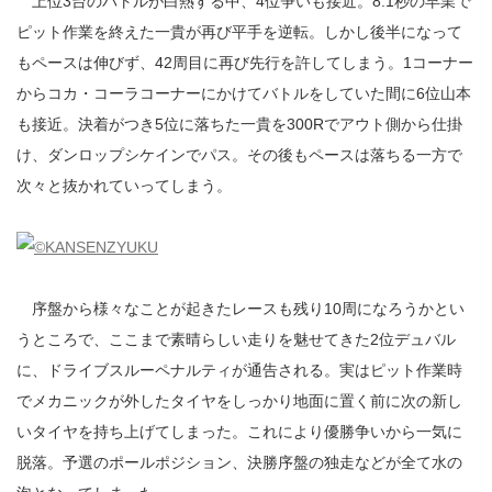
上位3台のバトルが白熱する中、4位争いも接近。8.1秒の早業で
ピット作業を終えた一貴が再び平手を逆転。しかし後半になって
もペースは伸びず、42周目に再び先行を許してしまう。1コーナー
からコカ・コーラコーナーにかけてバトルをしていた間に6位山本
も接近。決着がつき5位に落ちた一貴を300Rでアウト側から仕掛
け、ダンロップシケインでパス。その後もペースは落ちる一方で
次々と抜かれていってしまう。
序盤から様々なことが起きたレースも残り10周になろうかとい
うところで、ここまで素晴らしい走りを魅せてきた2位デュバル
に、ドライブスルーペナルティが通告される。実はピット作業時
でメカニックが外したタイヤをしっかり地面に置く前に次の新し
いタイヤを持ち上げてしまった。これにより優勝争いから一気に
脱落。予選のポールポジション、決勝序盤の独走などが全て水の