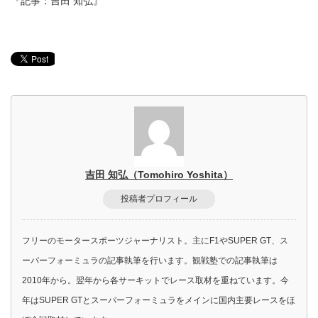
『記事：吉田 知弘』
吉田 知弘（Tomohiro Yoshita）
投稿者プロフィール
フリーのモータースポーツジャーナリスト。主にF1やSUPER GT、ス
ーパーフォーミュラの記事執筆を行います。観戦塾での記事執筆は
2010年から。翌年から各サーキットでレース取材を重ねています。今
年はSUPER GTとスーパーフォーミュラをメインに国内主要レースをほ