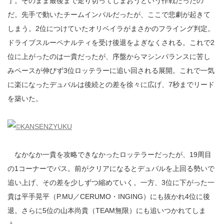
了。そのまま最後まで走り切ってしまおうという作戦だったの
だ。先手で動いたチームインパルだったが、ここで悲劇が起きて
しまう。2位につけていたオリベイラがまさかのフライング判定。
ドライブスルーペナルティを受け後退をよぎなくされる。これで2
位に上がったのは一貴だったが、序盤からマシンバランスに苦し
みペースが伸びず3位ロッテラーに追い回される展開。これで一気
に楽になったデュバルは後続との差を徐々に広げ、7秒までリード
を築いた。
なかなか一貴を攻略できなかったロッテラーだったが、19周目
の1コーナーでパス。前がクリアになるとデュバルを上回る勢いで
追い上げ、その差を少しずつ縮めていく。一方、3位に下がった一
貴は平手晃平（P.MU／CERUMO・INGING）にも抜かれ4位に後
退。さらに5位の山本尚貴（TEAM無限）にも追いつかれてしま