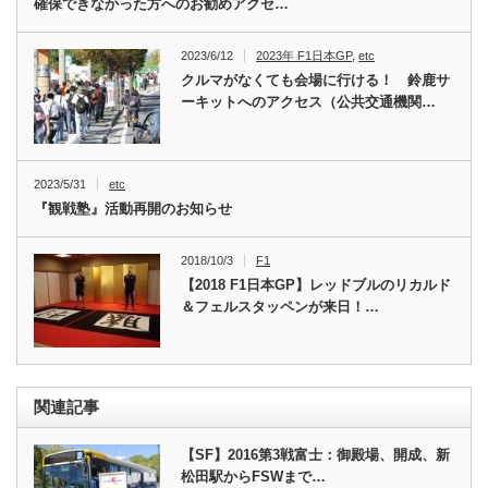
確保できなかった方へのお勧めアクセ…
2023/6/12
2023年 F1日本GP
,
etc
クルマがなくても会場に行ける！ 鈴鹿サ
ーキットへのアクセス（公共交通機関…
2023/5/31
etc
『観戦塾』活動再開のお知らせ
2018/10/3
F1
【2018 F1日本GP】レッドブルのリカルド
＆フェルスタッペンが来日！…
関連記事
【SF】2016第3戦富士：御殿場、開成、新
松田駅からFSWまで…