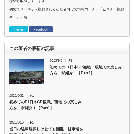
ぼ全戦取材しています。
初めてサーキット観戦される初心者向けの情報コーナー「ビギナー観戦
塾」も担当。
Twitter
Facebook
この著者の最新の記事
2023/9/8
F1
初めてのF1日本GP観戦、現地での楽しみ
方を一挙紹介！【Part2】
2023/8/31
etc
初めてのF1日本GP観戦、現地での楽しみ
方を一挙紹介！【Part1】
2023/8/10
F1
当日の駐車場探しはとても困難…駐車場を