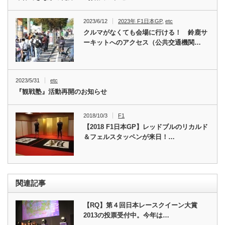
2023/6/12
2023年 F1日本GP
,
etc
クルマがなくても会場に行ける！ 鈴鹿サ
ーキットへのアクセス（公共交通機関…
2023/5/31
etc
『観戦塾』活動再開のお知らせ
2018/10/3
F1
【2018 F1日本GP】レッドブルのリカルド
＆フェルスタッペンが来日！…
関連記事
【RQ】第４回日本レースクイーン大賞
2013の投票受付中。今年は…