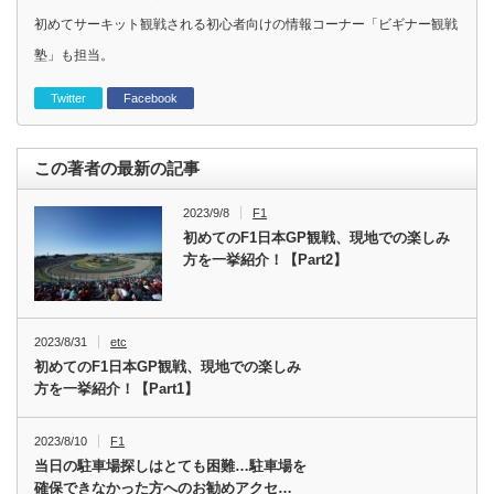
初めてサーキット観戦される初心者向けの情報コーナー「ビギナー観戦
塾」も担当。
Twitter
Facebook
この著者の最新の記事
2023/9/8
F1
初めてのF1日本GP観戦、現地での楽しみ
方を一挙紹介！【Part2】
2023/8/31
etc
初めてのF1日本GP観戦、現地での楽しみ
方を一挙紹介！【Part1】
2023/8/10
F1
当日の駐車場探しはとても困難…駐車場を
確保できなかった方へのお勧めアクセ…