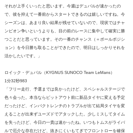
それが上手くいったと思います。今週はデュバルが速かったの
で、彼を抑えて一番前からスタートできるのは嬉しいですね。今
シーズンは、あまり良い結果が残せていないので、現状ではチャ
ンピオン争いというよりも、目の前のレースに集中して確実に勝
つことだと思っています。その一番のチャンス（＝ポールポジシ
ョン）を今日勝ち取ることができたので、明日はしっかりそれを
活かしたいです。」
ロイック・デュバル（KYGNUS SUNOCO Team LeMans）
1分32秒983
「フリー走行、予選までは良かったけど、スペシャルステージで
色々会った。本当ならピットアウト前に新品タイヤに変える予定
だったけど、インパクトレンチのトラブルが出て結局タイヤを変
えることが出来ずユーズドでアタックした。少しミスしてタイム
を失ったけど、今日の一貴は速かったね。いつもトムスがライバ
ルで厄介な存在だけど、抜きにくいもてぎでフロントローを確保