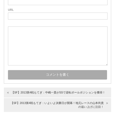
URL
【SF】2013第4戦もてぎ：中嶋一貴がSSで逆転ポールポジションを獲得！
【SF】2013第4戦もてぎ：いよいよ決勝日が開幕！地元レースの山本尚貴
の追い上げに注目！