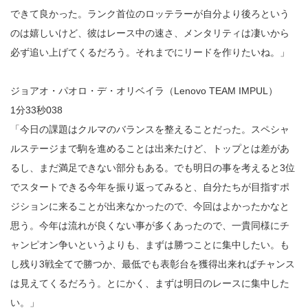
できて良かった。ランク首位のロッテラーが自分より後ろという
のは嬉しいけど、彼はレース中の速さ、メンタリティは凄いから
必ず追い上げてくるだろう。それまでにリードを作りたいね。」
ジョアオ・パオロ・デ・オリベイラ（Lenovo TEAM IMPUL）
1分33秒038
「今日の課題はクルマのバランスを整えることだった。スペシャ
ルステージまで駒を進めることは出来たけど、トップとは差があ
るし、まだ満足できない部分もある。でも明日の事を考えると3位
でスタートできる今年を振り返ってみると、自分たちが目指すポ
ジションに来ることが出来なかったので、今回はよかったかなと
思う。今年は流れが良くない事が多くあったので、一貴同様にチ
ャンピオン争いというよりも、まずは勝つことに集中したい。も
し残り3戦全てで勝つか、最低でも表彰台を獲得出来ればチャンス
は見えてくるだろう。とにかく、まずは明日のレースに集中した
い。」