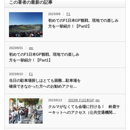
この著者の最新の記事
2023/9/8
F1
初めてのF1日本GP観戦、現地での楽しみ
方を一挙紹介！【Part2】
2023/8/31
etc
初めてのF1日本GP観戦、現地での楽しみ
方を一挙紹介！【Part1】
2023/8/10
F1
当日の駐車場探しはとても困難…駐車場を
確保できなかった方へのお勧めアクセ…
2023/6/12
2023年 F1日本GP
,
etc
クルマがなくても会場に行ける！ 鈴鹿サ
ーキットへのアクセス（公共交通機関…