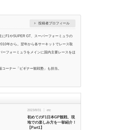
投稿者プロフィール
F1やSUPER GT、スーパーフォーミュラの
010年から。翌年から各サーキットでレース取
スーパーフォーミュラをメインに国内主要レースをほ
報コーナー「ビギナー観戦塾」も担当。
2023/8/31
etc
初めてのF1日本GP観戦、現
地での楽しみ方を一挙紹介！
【Part1】