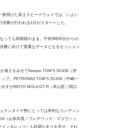
一夜明けた富士スピードウェイでは、いよい
戦の決勝が行われる1日がスタートした。
なっても雨模様のまま。午前9時00分からの
決勝に向けて貴重なデータとなるセッション
をみせてKeeper TOM’S SC430（伊
。PETRONAS TOM’S SC430（中嶋一
がREITO MOLA GT-R（本山哲／関口
ュランタイヤ勢にとっては有利なコンディシ
-010（山本尚貴／フレデリック・マコヴィッ
ニー・クインタレッリ）も好調な走りを見せ、それ