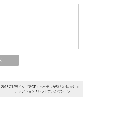
】2013第12戦イタリアGP：ベッテルが5戦ぶりのポ
ールポジション！レッドブルがワン・ツー