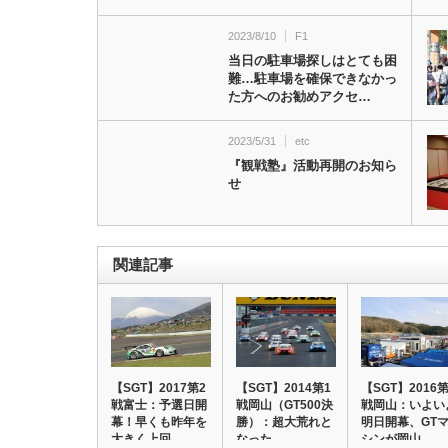
2023/8/10
F1
当日の駐車場探しはとても困
難…駐車場を確保できなかっ
た方へのお勧めアクセ…
2023/5/31
etc
『観戦塾』活動再開のお知ら
せ
関連記事
【SGT】2017第2
【SGT】2014第1
【SGT】2016第
戦富士：予選日開
戦岡山（GT500決
戦岡山：いよい
幕！早くも昨年を
勝）：超大荒れと
明日開幕、GT
大きく上回…
なった…
シンが岡山…