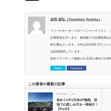
吉田 知弘（Tomohiro Yoshita）
フリーのモータースポーツジャーナリスト。主に
記事執筆を行います。観戦塾での記事執筆は2
材を重ねています。今年はSUPER GTと
ぼ全戦取材しています。
初めてサーキット観戦される初心者向けの情
Twitter
Facebook
この著者の最新の記事
2023/9/8
F1
初めてのF1日本GP観戦、現
地での楽しみ方を一挙紹介！
【Part2】