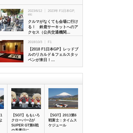
2023/6/12
2023年 F1日本GP
,
etc
クルマがなくても会場に行け
る！ 鈴鹿サーキットへのア
クセス（公共交通機関…
2018/10/3
F1
【2018 F1日本GP】レッドブ
ルのリカルド＆フェルスタッ
ペンが来日！…
1
【SGT】ももいろ
【SGT】2013第6
よ
クローバーZが
戦富士：タイムス
マ
SUPER GT第6戦
ケジュール
の予選日に…