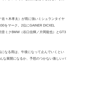
山野哲也／佐々木孝太）が雨に強いミシュランタイヤ
をマーク。2位にGAINER DICXEL
初音ミクBMW（谷口信輝／片岡龍也）とGT3
。気になる雨は、午後になって止んでいくとい
んな展開になるか、予想のつかない激しいバ