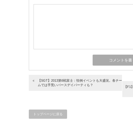
【SGT】2013第6戦富士：恒例イベントも大盛況。各チー
ムでは手荒いバースデイパーティも？
【F1
トップページに戻る