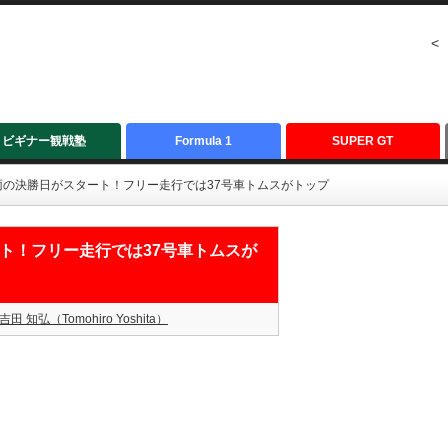
<
ビギナー観戦塾
Formula 1
SUPER GT
士：雨の決勝日がスタート！フリー走行では37号車トムスがトップ
ート！フリー走行では37号車トムスが
吉田 知弘（Tomohiro Yoshita）