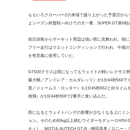
ももいろクローバーZの来場で盛り上がった予選日から
よシーズン終盤戦へ向けての大一番、SUPER GT第6
前日深夜からサーキット周辺は強い雨に見舞われ、朝に
フリー走行はウエットコンディションで行われ、午後の
を有意義に使用していた。
GT500クラスは雨になってもウェイトの軽いレクサス勢が速さ
藤大輔／アンドレア・カルダレッリ）が1分44秒560でトップ
貴／ジェームス・ロシター）も1分45秒052と好タイムを出す
雄飛）が1分44秒958で2番手に食い込んだ。
雨になるとウェイトハンデの影響が少なくなる上にミシ
ョン。そのため80kg以上積むウイダーモデューロHSV
キィ）、MOTUL AUTECH GT-R（柳田真孝／ロ