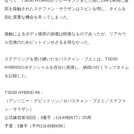
従って、TS030 HYBRIDがブレーキングをした際にLMP2車両に後
部を接触されたステファン・サラザンはスピンを喫し、タイムを
刻む貴重な機会を失ってしまった。
接触によるボディ後部の損傷は軽微なものであったが、リアカウ
ル交換のためピットインせざるを得なかった。
ステアリングを受け継いだセバスチャン・ブエミは、TS030
HYBRIDのポテンシャルを存分に発揮し、納得の行くラップタイム
を記録した。
TS030 HYBRID #8：
（アンソニー・デビッドソン／セバスチャン・ブエミ／ステファ
ン・サラザン）
公式練習第3回目：3番手（1分49秒677）25周
予選：3番手（平均1分49秒696）