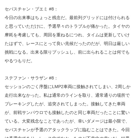
セバスチャン・ブエミ #8：
今日の出来事はちょっと残念だ。最前列グリッドには付けられる
と思っていただけに、予選早々のトラブルが痛かった。タイヤの
摩耗を考慮しても、周回を重ねるにつれ、タイムは更新していけ
たはずで、レースにとって良い兆候だったのだが、明日は厳しい
挑戦になる。出来る限りプッシュし、前に出られることは何でも
やるつもりだ。
ステファン・サラザン #8：
セッションのごく序盤にLMP2車両に接触されてしまい、2周しか
走行出来なかった。私は通常のラインを取り、通常通りの場所で
ブレーキングしたが、追突されてしまった。接触してきた車両
が、前戦サンパウロでも接触したのと同じ車両だったことに驚い
ている。大変残念なことであったが、幸いダメージは最小限で、
セバスチャンが予選のアタックラップに臨むことはできた。今回