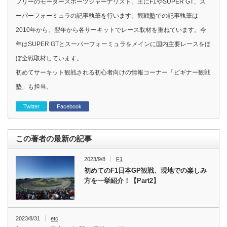
フリーのモータースポーツジャーナリスト。主にF1やSUPER GT、ス
ーパーフォーミュラの記事執筆を行います。観戦塾での記事執筆は
2010年から。翌年から各サーキットでレース取材を重ねています。今
年はSUPER GTとスーパーフォーミュラをメインに国内主要レースをほ
ぼ全戦取材しています。
初めてサーキット観戦される初心者向けの情報コーナー「ビギナー観戦
塾」も担当。
Twitter
Facebook
この著者の最新の記事
2023/9/8
F1
初めてのF1日本GP観戦、現地での楽しみ
方を一挙紹介！【Part2】
2023/8/31
etc