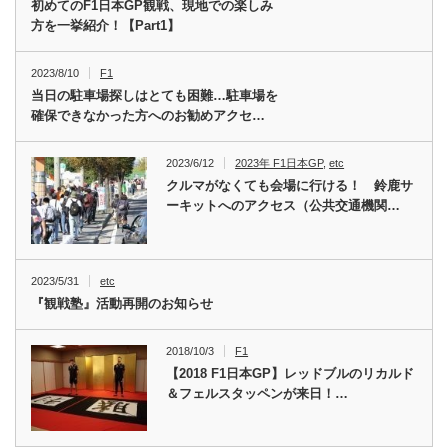
初めてのF1日本GP観戦、現地での楽しみ
方を一挙紹介！【Part1】
2023/8/10
F1
当日の駐車場探しはとても困難…駐車場を
確保できなかった方へのお勧めアクセ…
2023/6/12
2023年 F1日本GP
,
etc
クルマがなくても会場に行ける！ 鈴鹿サ
ーキットへのアクセス（公共交通機関…
2023/5/31
etc
『観戦塾』活動再開のお知らせ
2018/10/3
F1
【2018 F1日本GP】レッドブルのリカルド
＆フェルスタッペンが来日！…