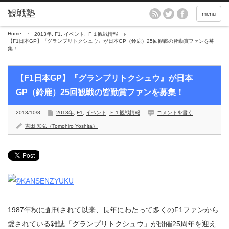
menu
Home
2013年
,
F1
,
イベント
,
Ｆ１観戦情報
【F1日本GP】『グランプリトクシュウ』が日本GP（鈴鹿）25回観戦の皆勤賞ファンを募
集！
【F1日本GP】『グランプリトクシュウ』が日本
GP（鈴鹿）25回観戦の皆勤賞ファンを募集！
2013/10/8
2013年
,
F1
,
イベント
,
Ｆ１観戦情報
コメントを書く
吉田 知弘（Tomohiro Yoshita）
1987年秋に創刊されて以来、長年にわたって多くのF1ファンから
愛されている雑誌「グランプリトクシュウ」が開催25周年を迎え