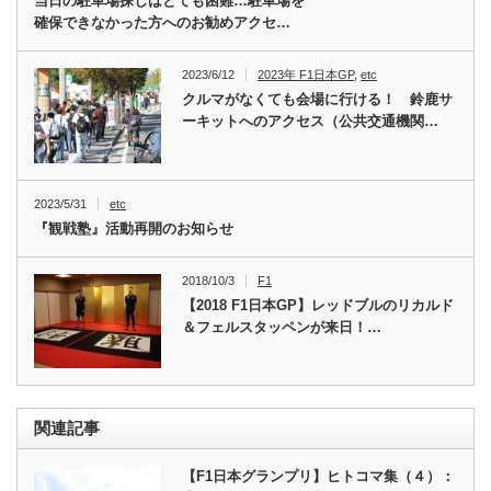
当日の駐車場探しはとても困難…駐車場を
確保できなかった方へのお勧めアクセ…
2023/6/12
2023年 F1日本GP
,
etc
クルマがなくても会場に行ける！ 鈴鹿サ
ーキットへのアクセス（公共交通機関…
2023/5/31
etc
『観戦塾』活動再開のお知らせ
2018/10/3
F1
【2018 F1日本GP】レッドブルのリカルド
＆フェルスタッペンが来日！…
関連記事
【F1日本グランプリ】ヒトコマ集（４）：