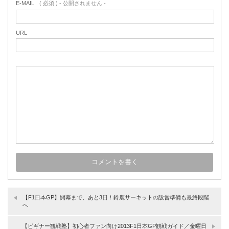
E-MAIL
( 必須 ) - 公開されません -
URL
【F1日本GP】開幕まで、あと3日！鈴鹿サーキットの設営準備も最終段階
へ
【ビギナー観戦塾】初心者ファン向け2013F1日本GP観戦ガイド／金曜日