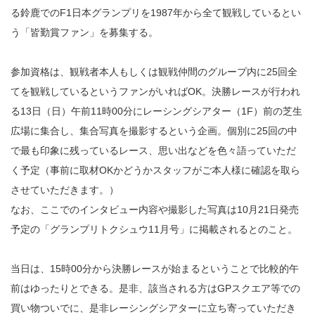
る鈴鹿でのF1日本グランプリを1987年から全て観戦しているとい
う「皆勤賞ファン」を募集する。
参加資格は、観戦者本人もしくは観戦仲間のグループ内に25回全
てを観戦しているというファンがいればOK。決勝レースが行われ
る13日（日）午前11時00分にレーシングシアター（1F）前の芝生
広場に集合し、集合写真を撮影するという企画。個別に25回の中
で最も印象に残っているレース、思い出などを色々語っていただ
く予定（事前に取材OKかどうかスタッフがご本人様に確認を取ら
させていただきます。）
なお、ここでのインタビュー内容や撮影した写真は10月21日発売
予定の「グランプリトクシュウ11月号」に掲載されるとのこと。
当日は、15時00分から決勝レースが始まるということで比較的午
前はゆったりとできる。是非、該当される方はGPスクエア等での
買い物ついでに、是非レーシングシアターに立ち寄っていただき