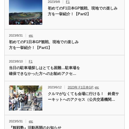
2023/9/8
F1
初めてのF1日本GP観戦、現地での楽しみ
方を一挙紹介！【Part2】
2023/8/31
etc
初めてのF1日本GP観戦、現地での楽しみ
方を一挙紹介！【Part1】
2023/8/10
F1
当日の駐車場探しはとても困難…駐車場を
確保できなかった方へのお勧めアクセ…
2023/6/12
2023年 F1日本GP
,
etc
クルマがなくても会場に行ける！ 鈴鹿サ
ーキットへのアクセス（公共交通機関…
2023/5/31
etc
『観戦塾』活動再開のお知らせ