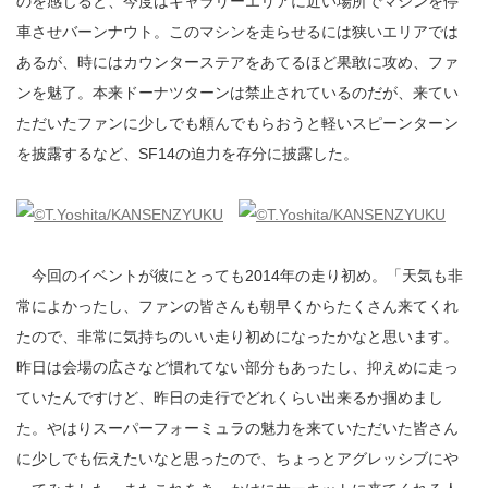
のを感じると、今度はギャラリーエリアに近い場所でマシンを停
車させバーンナウト。このマシンを走らせるには狭いエリアでは
あるが、時にはカウンターステアをあてるほど果敢に攻め、ファ
ンを魅了。本来ドーナツターンは禁止されているのだが、来てい
ただいたファンに少しでも頼んでもらおうと軽いスピーンターン
を披露するなど、SF14の迫力を存分に披露した。
今回のイベントが彼にとっても2014年の走り初め。「天気も非
常によかったし、ファンの皆さんも朝早くからたくさん来てくれ
たので、非常に気持ちのいい走り初めになったかなと思います。
昨日は会場の広さなど慣れてない部分もあったし、抑えめに走っ
ていたんですけど、昨日の走行でどれくらい出来るか掴めまし
た。やはりスーパーフォーミュラの魅力を来ていただいた皆さん
に少しでも伝えたいなと思ったので、ちょっとアグレッシブにや