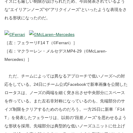
イズにも厳しい制限が設けられたため、今回発表されているよう
な“エイリアンノーズ”や“アリクイノーズ”といったような表現をさ
れる形状になったのだ。
［左：フェラーリF14 T（©Ferrari）］
［右：マクラーレン・メルセデスMP4-29（©McLaren-
Mercedes）］
ただ、チームによっては異なるアプローチで低いノーズへの対
応をしている。24日にチーム公式Facebookで新車画像を公開した
ロータスは、ノーズの両端を細く突き出させ中央部分にスペース
を作っている。また左右非対称になっているのも、先端部分のサ
イズ制限をクリアするためのものだろう。一方25日に新車「F14
T」を発表したフェラーリは、以前の“段差ノーズ”を思わせるよう
な形状を採用。先端部分は典型的な低いノーズユニットに仕上げ