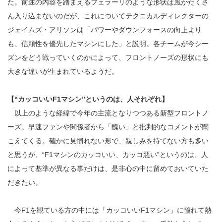
た。前述の内容を踏まえるフェラーリのような形状は風がたくさ
ん入り込まないのだが、これについてテクニカルディレクターの
ジェイムズ・アリソンは「パワーやダウンフォースの向上より
も、信頼性を優先したマシンにした」と説明。各チームが今シー
ズンをどう戦っていくのかによって、フロントノーズの形状にも
大きな違いが生まれているようだ。
【“カッコいいF1マシン”というのは、人それぞれ】
以上のような経緯で今年の主流となりつつある新型フロントノ
ーズ。早速ファンや関係者から「醜い」と批判的なコメントが聞
こえてくる。確かに見慣れない形で、親しみを持てない方も多い
と思うが、“F1マシンのカッコいい、カッコ悪い”というのは、人
によって基準が異なる事だけは、是非心の中に留めておいていた
だきたい。
今F1を観ている方の中には「カッコいいF1マシン」に憧れて熱