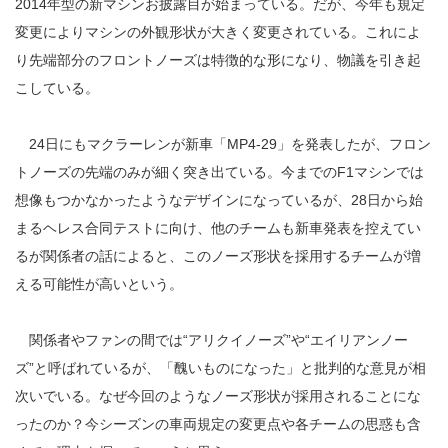
2014年型の新マシンお披露目が始まっている。だが、今年も規定
変更によりマシンの外観形状が大きく変更されている。これによ
り先端部分のフロントノーズは特徴的な形になり、物議を引き起
こしている。
24日にもマクラーレンが新車「MP4-29」を発表したが、フロン
トノーズの先端のみが細く突き出ている。今までのF1マシンでは
想像もつかなかったようなデザインになっているが、28日から始
まるヘレス合同テストに向け、他のチームも新車発表を控えてい
るが関係者の話によると、このノーズ形状を採用するチームが増
える可能性が高いという。
関係者やファンの間では“アリクイノーズ”や“エイリアンノー
ズ”と呼ばれているが、「醜いものになった」と批判的な意見が相
次いでいる。なぜ今回のようなノーズ形状が採用されることにな
ったのか？今シーズンの車両規定の変更点や各チームの思惑も含