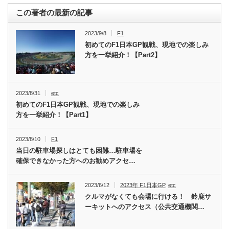
この著者の最新の記事
2023/9/8
F1
初めてのF1日本GP観戦、現地での楽しみ
方を一挙紹介！【Part2】
2023/8/31
etc
初めてのF1日本GP観戦、現地での楽しみ
方を一挙紹介！【Part1】
2023/8/10
F1
当日の駐車場探しはとても困難…駐車場を
確保できなかった方へのお勧めアクセ…
2023/6/12
2023年 F1日本GP
,
etc
クルマがなくても会場に行ける！ 鈴鹿サ
ーキットへのアクセス（公共交通機関…