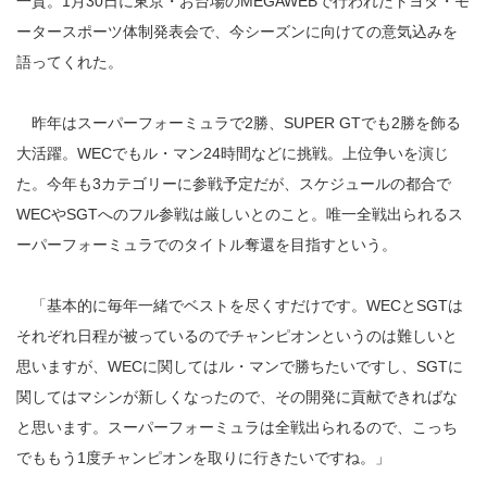
一貴。1月30日に東京・お台場のMEGAWEBで行われたトヨタ・モ
ータースポーツ体制発表会で、今シーズンに向けての意気込みを
語ってくれた。
昨年はスーパーフォーミュラで2勝、SUPER GTでも2勝を飾る
大活躍。WECでもル・マン24時間などに挑戦。上位争いを演じ
た。今年も3カテゴリーに参戦予定だが、スケジュールの都合で
WECやSGTへのフル参戦は厳しいとのこと。唯一全戦出られるス
ーパーフォーミュラでのタイトル奪還を目指すという。
「基本的に毎年一緒でベストを尽くすだけです。WECとSGTは
それぞれ日程が被っているのでチャンピオンというのは難しいと
思いますが、WECに関してはル・マンで勝ちたいですし、SGTに
関してはマシンが新しくなったので、その開発に貢献できればな
と思います。スーパーフォーミュラは全戦出られるので、こっち
でももう1度チャンピオンを取りに行きたいですね。」