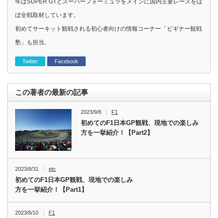
年はSUPER GTとスーパーフォーミュラをメインに国内主要レースをほ
ぼ全戦取材しています。
初めてサーキット観戦される初心者向けの情報コーナー「ビギナー観戦
塾」も担当。
Twitter
Facebook
この著者の最新の記事
2023/9/8
F1
初めてのF1日本GP観戦、現地での楽しみ
方を一挙紹介！【Part2】
2023/8/31
etc
初めてのF1日本GP観戦、現地での楽しみ
方を一挙紹介！【Part1】
2023/8/10
F1