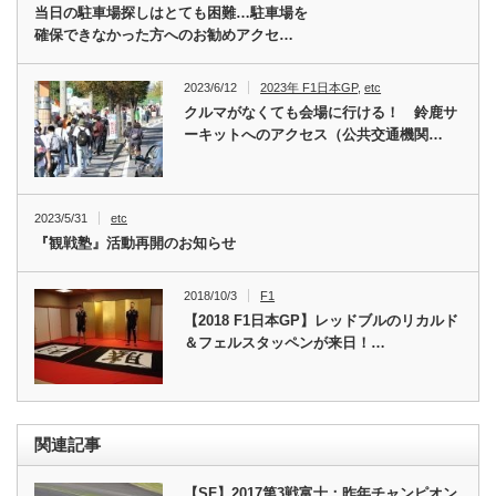
当日の駐車場探しはとても困難…駐車場を
確保できなかった方へのお勧めアクセ…
2023/6/12
2023年 F1日本GP
,
etc
クルマがなくても会場に行ける！ 鈴鹿サ
ーキットへのアクセス（公共交通機関…
2023/5/31
etc
『観戦塾』活動再開のお知らせ
2018/10/3
F1
【2018 F1日本GP】レッドブルのリカルド
＆フェルスタッペンが来日！…
関連記事
【SF】2017第3戦富士：昨年チャンピオン