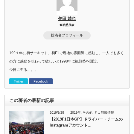
矢田 靖也
観戦塾代表
投稿者プロフィール
199１年に初サーキット、初F1で現地の雰囲気に感動し、一人でも多く
の方に感動を味わって欲しいと1998年に観戦塾を開設。
今日に至る。。。
Twitter
Facebook
この著者の最新の記事
2019/9/28
2019年
,
その他
,
Ｆ１観戦情報
【2019F1日本GP】ドライバー・チームの
Instagramアカウント…