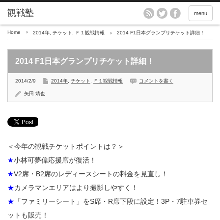
menu
Home
2014年
,
チケット
,
Ｆ１観戦情報
2014 F1日本グランプリチケット詳細！
2014 F1日本グランプリチケット詳細！
2014/2/9
2014年
,
チケット
,
Ｆ１観戦情報
コメントを書く
矢田 靖也
＜今年の観戦チケットポイントは？＞
★
小林可夢偉応援席が復活！
★
V2席・B2席のレディースシートの料金を見直し！
★
カメラマンエリアはより撮影しやすく！
★
「ファミリーシート」をS席・R席下段に設定！3P・7駐車券セ
ットも販売！