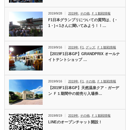
2019/9/28
2019年
,
その他
,
Ｆ１観戦情報
F1日本グランプリについての質問は、(・
1・)＜1さんに聞いてみよう！！…
2019/9/16
2019年
,
F1
,
グッズ
,
Ｆ１観戦情報
【2019F1日本GP】GRANDPRIX オールナ
イトテントショップ …
2019/9/16
2019年
,
F1
,
その他
,
Ｆ１観戦情報
【2019F1日本GP】天然温泉クア・ガーデ
ン Ｆ１期間中の前売り入場券…
2019/8/19
2019年
,
その他
,
Ｆ１観戦情報
LINEのオープンチャット開設！