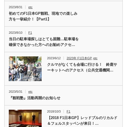
2023/8/31
etc
初めてのF1日本GP観戦、現地での楽しみ
方を一挙紹介！【Part1】
2023/8/10
F1
当日の駐車場探しはとても困難…駐車場を
確保できなかった方へのお勧めアクセ…
2023/6/12
2023年 F1日本GP
,
etc
クルマがなくても会場に行ける！ 鈴鹿サ
ーキットへのアクセス（公共交通機関…
2023/5/31
etc
『観戦塾』活動再開のお知らせ
2018/10/3
F1
【2018 F1日本GP】レッドブルのリカルド
＆フェルスタッペンが来日！…