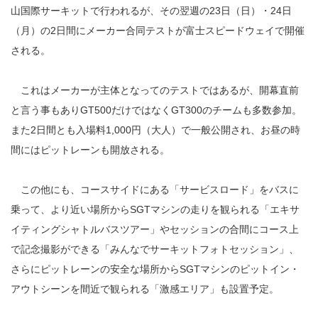
山国際サーキットで行われるが、その翌週の23日（日）・24日
（月）の2日間にメーカー合同テストが富士スピードウェイで開催
される。
これはメーカーが主体となってのテストではあるが、開幕直前
と言う事もありGT500だけではなくGT300のチームも多数参加。
また2日間とも入場料1,000円（大人）で一般公開され、お昼の時
間にはピットレーンも開放される。
この他にも、コースサイドにある「サービスロード」をバスに
乗って、より近い場所からSGTマシンの走りを観られる「エキサ
イティングシャトルバスツアー」やセッションの合間にコース上
で記念撮影ができる「みんなでサーキットフォトセッション」、
さらにピットレーンの安全な場所からSGTマシンのピットイン・
アウトシーンを間近で観られる「激感エリア」も設置予定。