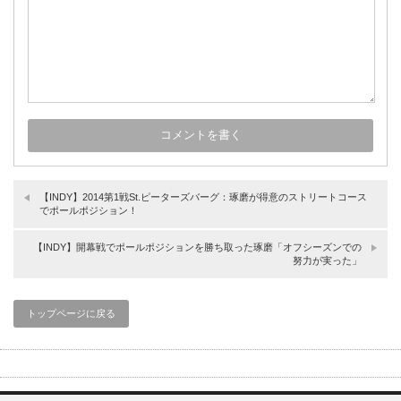
【INDY】2014第1戦St.ピーターズバーグ：琢磨が得意のストリートコース
でポールポジション！
【INDY】開幕戦でポールポジションを勝ち取った琢磨「オフシーズンでの
努力が実った」
トップページに戻る