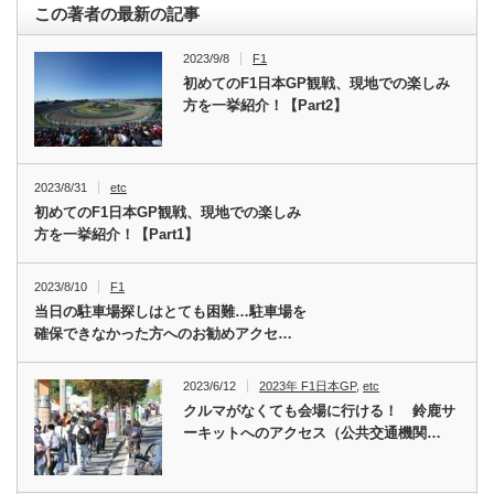
この著者の最新の記事
2023/9/8
F1
初めてのF1日本GP観戦、現地での楽しみ
方を一挙紹介！【Part2】
2023/8/31
etc
初めてのF1日本GP観戦、現地での楽しみ
方を一挙紹介！【Part1】
2023/8/10
F1
当日の駐車場探しはとても困難…駐車場を
確保できなかった方へのお勧めアクセ…
2023/6/12
2023年 F1日本GP
,
etc
クルマがなくても会場に行ける！ 鈴鹿サ
ーキットへのアクセス（公共交通機関…