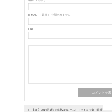
名前
( 必須 )
E-MAIL
( 必須 ) - 公開されません -
URL
【SF】2014第1戦（鈴鹿2&4レース）：ヒトコマ集（日曜