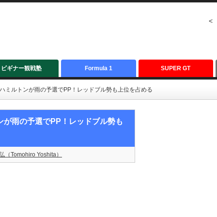
<
ビギナー観戦塾
Formula 1
SUPER GT
）：ハミルトンが雨の予選でPP！レッドブル勢も上位を占める
トンが雨の予選でPP！レッドブル勢も
（Tomohiro Yoshita）