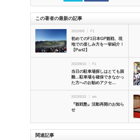
この著者の最新の記事
2023/9/8
F1
初めてのF1日本GP観戦、現
地での楽しみ方を一挙紹介！
【Part2】
2023/8/10
F1
当日の駐車場探しはとても困
難…駐車場を確保できなかっ
た方へのお勧めアクセ…
2023/5/31
etc
『観戦塾』活動再開のお知ら
せ
関連記事