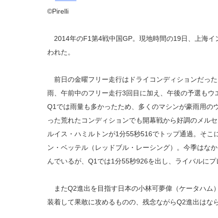
©Pirelli
2014年のF1第4戦中国GP。現地時間の19日、上
われた。
前日の金曜フリー走行はドライコンディションだった
雨、午前中のフリー走行3回目に加え、午後の予選もウ
Q1では雨量も多かったため、多くのマシンが豪雨用の
った荒れたコンディションでも開幕戦から好調のメルセ
ルイス・ハミルトンが1分55秒516でトップ通過。そ
ン・ベッテル（レッドブル・レーシング）。今季はなか
んでいるが、Q1では1分55秒926を出し、ライバルに
またQ2進出を目指す日本の小林可夢偉（ケータハム
装着して果敢に攻めるものの、残念ながらQ2進出はなら