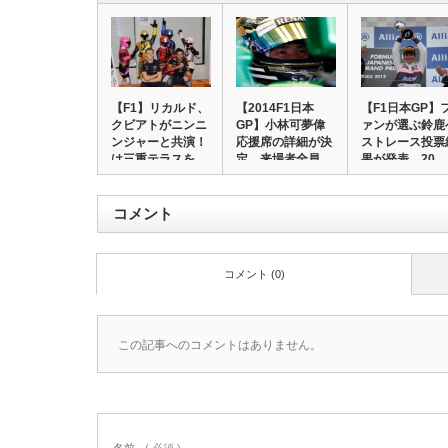
【F1】リカルド、
【2014F1日本
【F1日本GP】
クビアトがニンニ
GP】小林可夢偉
ァンが選ぶ鈴鹿
ンジャーと共演！
応援席の詳細が決
ストレース投票
は三重テラスを…
定。来場者全員…
果が発表、20…
コメント
コメント (0)
この記事へのコメントはありません。