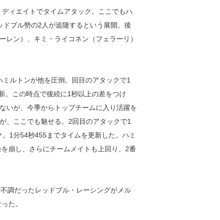
ミディエイトでタイムアタック。ここでもハ
ッドブル勢の2人が追随するという展開。後
ーレン）、キミ・ライコネン（フェラーリ）
ハミルトンが他を圧倒。回目のアタックで1
で更新。この時点で後続に1秒以上の差をつけ
ないが、今季からトップチームに入り活躍を
が、ここでも魅せる。2回目のアタックで1
ク。1分54秒455までタイムを更新した。ハミ
角を崩し、さらにチームメイトも上回り、2番
で不調だったレッドブル・レーシングがメル
なった。