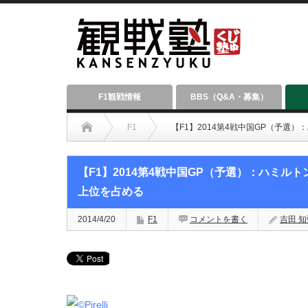
F1観戦情報
BBS（Q&A・募集）
F1
【F1】2014第4戦中国GP（予選
【F1】2014第4戦中国GP（予選）：ハミル
上位を占める
2014/4/20
F1
コメントを書く
吉田 知弘