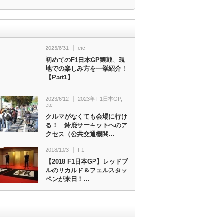
2023/8/31
etc
初めてのF1日本GP観戦、現
地での楽しみ方を一挙紹介！
【Part1】
2023/6/12
2023年 F1日本GP
,
etc
クルマがなくても会場に行け
る！ 鈴鹿サーキットへのア
クセス（公共交通機関…
2018/10/3
F1
【2018 F1日本GP】レッドブ
ルのリカルド＆フェルスタッ
ペンが来日！…