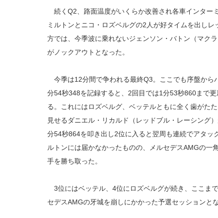
続くQ2、路面温度がいくらか改善され各車インター
ミルトンとニコ・ロズベルグの2人が好タイムを出しレ
方では、今季波に乗れないジェンソン・バトン（マクラ
がノックアウトとなった。
今季は12分間で争われる最終Q3。ここでも序盤から
分54秒348を記録すると、2回目では1分53秒860ま
る。これにはロズベルグ、ベッテルともに全く歯がたた
見せるダニエル・リカルド（レッドブル・レーシング）
分54秒864を叩き出し2位に入ると翌周も連続でアタッ
ルトンには届かなかったものの、メルセデスAMGの一
手を勝ち取った。
3位にはベッテル、4位にロズベルグが続き、ここま
セデスAMGの牙城を崩しにかかった予選セッションと