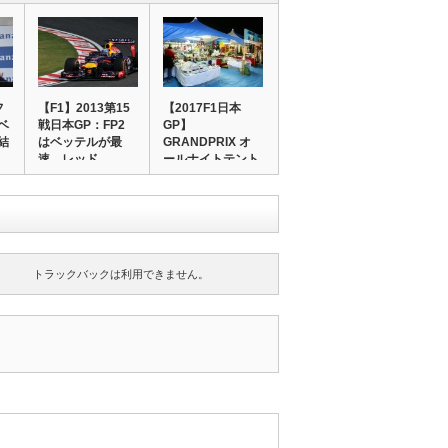
フ
【F1】2013第15
【2017F1日本
ベ
戦日本GP：FP2
GP】
結
はベッテルが最
GRANDPRIX オ
速。レッド…
ールナイトテント
シ…
トラックバックは利用できません。