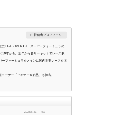
投稿者プロフィール
F1やSUPER GT、スーパーフォーミュラの
010年から。翌年から各サーキットでレース取
スーパーフォーミュラをメインに国内主要レースをほ
報コーナー「ビギナー観戦塾」も担当。
2023/8/31
etc