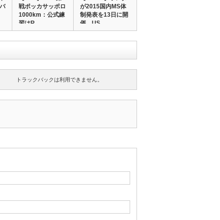
でバ
戦ポッカサッポロ
が2015国内MS体
1000km：公式練
制発表を13日に開
習はR…
催、US…
トラックバックは利用できません。