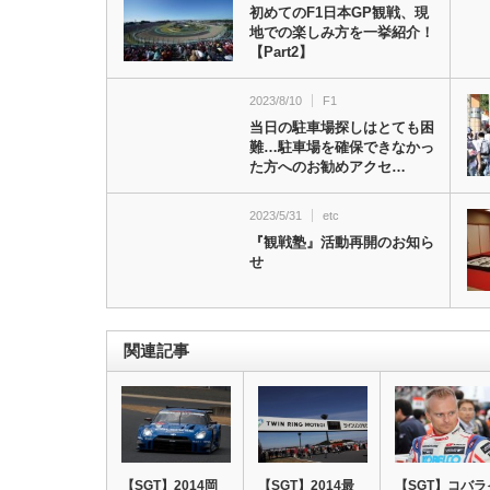
初めてのF1日本GP観戦、現
地での楽しみ方を一挙紹介！
【Part2】
2023/8/10
F1
当日の駐車場探しはとても困
難…駐車場を確保できなかっ
た方へのお勧めアクセ…
2023/5/31
etc
『観戦塾』活動再開のお知ら
せ
関連記事
【SGT】2014岡
【SGT】2014最
【SGT】コバラ