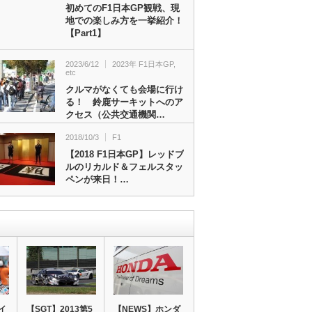
初めてのF1日本GP観戦、現
地での楽しみ方を一挙紹介！
【Part1】
2023/6/12
2023年 F1日本GP
,
etc
クルマがなくても会場に行け
る！ 鈴鹿サーキットへのア
クセス（公共交通機関…
2018/10/3
F1
【2018 F1日本GP】レッドブ
ルのリカルド＆フェルスタッ
ペンが来日！…
イ
【SGT】2013第5
【NEWS】ホンダ