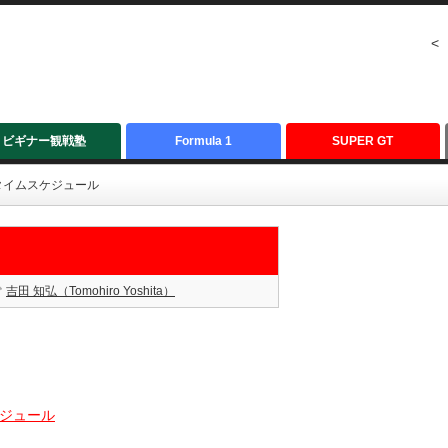
<
ビギナー観戦塾
Formula 1
SUPER GT
：タイムスケジュール
吉田 知弘（Tomohiro Yoshita）