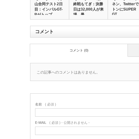
山合同テスト2日
終戦もてぎ：決勝
ネン、Twitter
目：インパルGT-
日は32,000人が来
トンにSUPER
GT…
Rがトップ…
場、最…
コメント
コメント (0)
この記事へのコメントはありません。
名前
( 必須 )
E-MAIL
( 必須 ) - 公開されません -