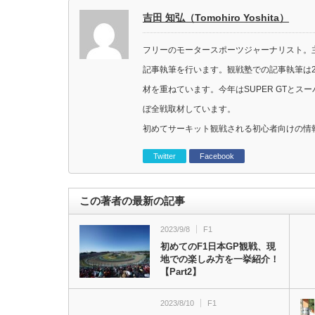
吉田 知弘（Tomohiro Yoshita）
フリーのモータースポーツジャーナリスト。主に
記事執筆を行います。観戦塾での記事執筆は2
材を重ねています。今年はSUPER GTと
ぼ全戦取材しています。
初めてサーキット観戦される初心者向けの情
Twitter
Facebook
この著者の最新の記事
2023/9/8
F1
初めてのF1日本GP観戦、現
地での楽しみ方を一挙紹介！
【Part2】
2023/8/10
F1