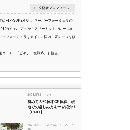
投稿者プロフィール
F1やSUPER GT、スーパーフォーミュラの
010年から。翌年から各サーキットでレース取
スーパーフォーミュラをメインに国内主要レースをほ
報コーナー「ビギナー観戦塾」も担当。
2023/8/31
etc
初めてのF1日本GP観戦、現
地での楽しみ方を一挙紹介！
【Part1】
2023/6/12
2023年 F1日本GP
,
etc