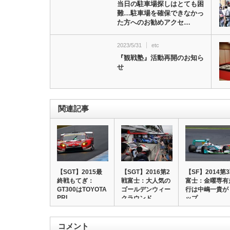
当日の駐車場探しはとても困
難…駐車場を確保できなかっ
た方へのお勧めアクセ…
2023/5/31
etc
『観戦塾』活動再開のお知ら
せ
関連記事
【SGT】2015最
【SGT】2016第2
【SF】2014第
終戦もてぎ：
戦富士：大人気の
富士：金曜専有
GT300はTOYOTA
ゴールデンウィー
行は中嶋一貴が
PRI…
クラウンド…
ップ
コメント