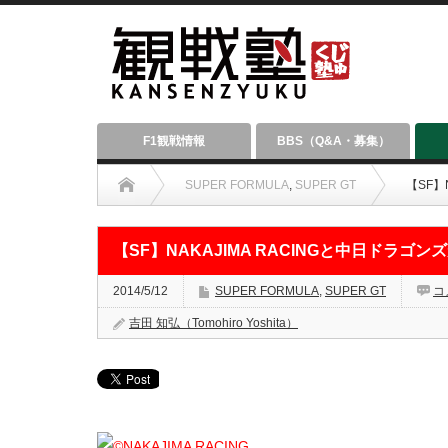
F1観戦情報
BBS（Q&A・募集）
SUPER FORMULA
,
SUPER GT
【SF】
【SF】NAKAJIMA RACINGと中日ドラゴ
2014/5/12
SUPER FORMULA
,
SUPER GT
コ
吉田 知弘（Tomohiro Yoshita）