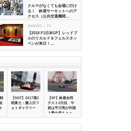
クルマがなくても会場に行け
る！ 鈴鹿サーキットへのア
クセス（公共交通機関…
2018/10/3
F1
【2018 F1日本GP】レッドブ
ルのリカルド＆フェルスタッ
ペンが来日！…
3戦
【SGT】2017第2
【SF】鈴鹿合同
走
戦富士：搬入日フ
テスト2日目、午
ト
ォトギャラリー
前は平川亮が外国
人勢を抑えトッ
プ…