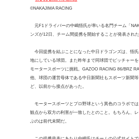
©NAKAJIMA RACING
元F1ドライバーの中嶋悟氏が率いる名門チーム「NAKAJ
ンズが12日、チーム間提携を開始することが発表され
今回提携を結ぶことになった中日ドラゴンズは、悟氏
地にしている球団。また昨年まで同球団でピッチャーを
モータースポーツに挑戦。GAZOO RACING 86/BRZ
他、球団の運営母体である中日新聞社もスポーツ新聞等
ど、以前から接点があった。
モータースポーツとプロ野球という異色のコラボでは
観点から双方の利害が一致したとのこと。もちろん、レ
ぶのは前代未聞だ。
この提携発表にあたり中嶋氏はチームの公式サイトで