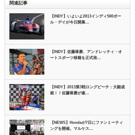
関連記事
【INDY】いよいよ2013インディ500ポー
ル・デイが今日開幕…
【INDY】佐藤琢磨、アンドレッティ・オ
ートスポーツ移籍を正式発…
【INDY】2013第3戦ロングビーチ：大願成
就！！佐藤琢磨が遂…
【NEWS】Hondaが7日にファンミーティ
ングを開催。マルケス…