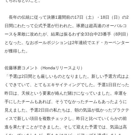
てられるとのこと。
長年の伝統に従って決勝1週間前の17日（土）・18日（日）の2
日間にわたって公式予選が行われた。琢磨は超高速のオーバルコ
ースを果敢に攻めたが、結果は振るわず全33台中23番手（8列目）
となった。なおポールポジションは2年連続でエド・カーペンター
が獲得した。
佐藤琢磨コメント（Hondaリリースより）
「予選は2日間とも厳しいものとなりました。新しい予選方式はよ
くできていて、とてもエキサイティングでした。予選1日目だった
昨日は、天候という要素が絡んだ賭けになっていました。幸運を
手にしたチームもあれば、そうでなかったチームもあったように
見えました。予選2日目の私たちは、朝の気温が低かったプラクテ
ィスで新しい項目を複数チェックし、昨日と比べていくらかの前
進を果たすことができました。そして迎えた予選では、気温は高