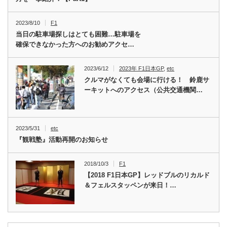
2023/8/10
F1
当日の駐車場探しはとても困難…駐車場を
確保できなかった方へのお勧めアクセ…
2023/6/12
2023年 F1日本GP
,
etc
クルマがなくても会場に行ける！ 鈴鹿サ
ーキットへのアクセス（公共交通機関…
2023/5/31
etc
『観戦塾』活動再開のお知らせ
2018/10/3
F1
【2018 F1日本GP】レッドブルのリカルド
＆フェルスタッペンが来日！…