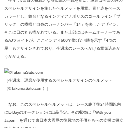
今年で5回目の挑戦となる伝統の一戦を前に、琢磨は今回のみの
スペシャルデザインを施したヘルメットを用意。青と赤をベース
カラーとし、舞台となるインディアナポリスのゴールライン「ブ
リック」の模様と自身のカーナンバー「14」を表したデザイン。
そこに日の丸も描かれている。また上部にはチームオーナーであ
るAJフォイトが、ここインディ500で挙げた4勝を示す「4つの
星」もデザインされており、今週末のレースへかける意気込みが
うかがえる。
［今週末、琢磨が使用するスペシャルデザインのヘルメット
（©TakumaSato.com）］
なお、このスペシャルヘルメットは、レース終了後24時間以内
にE-Bayのオークションに出品予定。その収益は「With you
Japan」を通じて東日本大震災の復興地の子供たちへの支援に役立