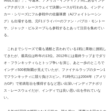
98回大会）」。今週末、アメリカ・インディアナ州にあるインデ
ィアナポリス・レースウェイで決勝レースが行われる。インディ
カー・シリーズにフル参戦中の佐藤琢磨（AJフォイトレーシン
グ）も出場する他、元F1ドライバーのファン・パブロ・モントー
ヤ、ジャック・ビルヌーブらも参戦するとあって注目を集めてい
る。
これまでシリーズで最も過酷と言われている1戦に果敢に挑戦し
てきたが、最高位は昨年の13位。2012年には最終ラップまでダリ
オ・フランキッティらとトップ争いを演じ、あと一歩のところで
インディ500初制覇が見えていたが、ファイナルラップのターン1
でフランキッティに競り負けスピン。F1時代には2004年（アメリ
カGP）で初表彰台を獲得するなど思い出深いインディアナポリ
ス・レースウェイだが、インディでは良い思い出を作れていな
い。