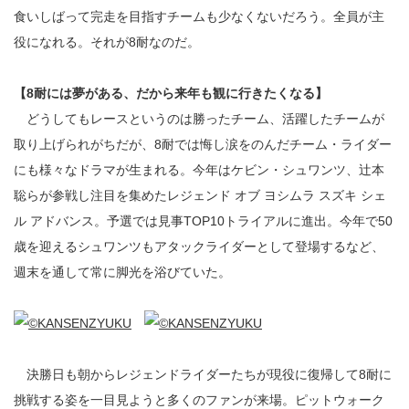
食いしばって完走を目指すチームも少なくないだろう。全員が主
役になれる。それが8耐なのだ。
【8耐には夢がある、だから来年も観に行きたくなる】
どうしてもレースというのは勝ったチーム、活躍したチームが
取り上げられがちだが、8耐では悔し涙をのんだチーム・ライダー
にも様々なドラマが生まれる。今年はケビン・シュワンツ、辻本
聡らが参戦し注目を集めたレジェンド オブ ヨシムラ スズキ シェ
ル アドバンス。予選では見事TOP10トライアルに進出。今年で50
歳を迎えるシュワンツもアタックライダーとして登場するなど、
週末を通して常に脚光を浴びていた。
決勝日も朝からレジェンドライダーたちが現役に復帰して8耐に
挑戦する姿を一目見ようと多くのファンが来場。ピットウォーク