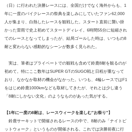
（日）に行われた決勝レースには、全国だけでなく海外からも、1
年に一度のバイクレースの祭典を楽しみにしていたファン62,000
人が集まり、白熱したレースを観戦した。スタート直前に襲い掛
かった雷雨で史上初めてスタートディレイ。6時間55分に短縮され
てのレースとなってしまったが、結局ゴールした時は、いつもの8
耐と変わらない感動的なシーンが数多く見られた。
実は、筆者はプライベートでの観戦も含めて鈴鹿8耐を観るのが
初めて。特にここ数年はSUPER GTのSUGO戦と日程が重なって
おり、なかなか取材の機会がなかった。いつも、4輪レースではF1
をはじめ鈴鹿1000kmなども取材してきたが、それとは少し違う
「8耐にしかない文化」のようなものがあった気がする。
【1年に一度の8耐は、レースウィークを楽しむ”お祭り”】
鈴鹿サーキットで開催されるレースの中で、8耐のみ「ナイトピ
ットウォーク」というものが開催される。これでは決勝前夜に行