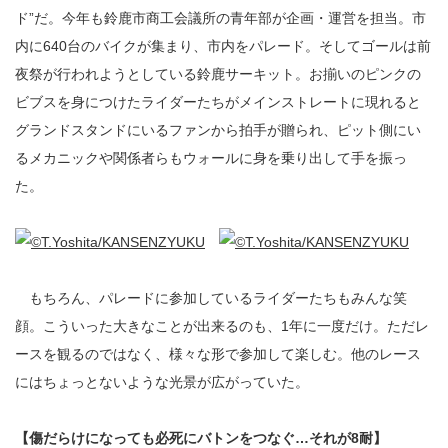
ド”だ。今年も鈴鹿市商工会議所の青年部が企画・運営を担当。市
内に640台のバイクが集まり、市内をパレード。そしてゴールは前
夜祭が行われようとしている鈴鹿サーキット。お揃いのピンクの
ビブスを身につけたライダーたちがメインストレートに現れると
グランドスタンドにいるファンから拍手が贈られ、ピット側にい
るメカニックや関係者らもウォールに身を乗り出して手を振っ
た。
もちろん、パレードに参加しているライダーたちもみんな笑
顔。こういった大きなことが出来るのも、1年に一度だけ。ただレ
ースを観るのではなく、様々な形で参加して楽しむ。他のレース
にはちょっとないような光景が広がっていた。
【傷だらけになっても必死にバトンをつなぐ…それが8耐】