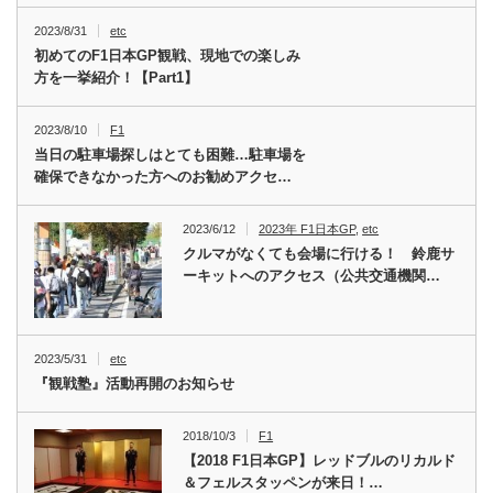
2023/8/31
etc
初めてのF1日本GP観戦、現地での楽しみ
方を一挙紹介！【Part1】
2023/8/10
F1
当日の駐車場探しはとても困難…駐車場を
確保できなかった方へのお勧めアクセ…
2023/6/12
2023年 F1日本GP
,
etc
クルマがなくても会場に行ける！ 鈴鹿サ
ーキットへのアクセス（公共交通機関…
2023/5/31
etc
『観戦塾』活動再開のお知らせ
2018/10/3
F1
【2018 F1日本GP】レッドブルのリカルド
＆フェルスタッペンが来日！…