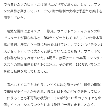
でもヨシムラのピットだけ盛り上がり方が違った。しかし、ファ
ンの期待が高まっていく一方で8耐の勝利の女神は予想外な結末を
用意していた。
急激な雷雨によりスタート順延。ウエットコンディションの中
でスタートが切られると、第3ライダーとして加入していた青木宣
篤が奮闘。序盤から一気に順位を上げていく。マシンもベテラン2
人がセットアップに大きく貢献していたこともあり、ウエットで
は抜群な速さをみせていた。6周目には同チームの34番ヨシムラ・
スズキの津田拓也を捉え3位に浮上。その直後、130Rでバランス
を崩し転倒を喫してしまった。
青木もすぐに立ち上がり、バイクに駆け寄ったが、転倒の衝撃
で後輪がホイールから外れ、再走行はおろかバイクを押してピッ
トに戻ることも不可能な状態に。この瞬間に12番のリタイアを余
儀なくされ、シュワンツと辻本は決勝で一度も走ることなく、