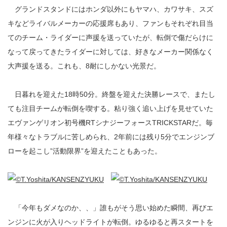
グランドスタンドにはホンダ以外にもヤマハ、カワサキ、スズ
キなどライバルメーカーの応援席もあり、ファンもそれぞれ目当
てのチーム・ライダーに声援を送っていたが、転倒で傷だらけに
なって戻ってきたライダーに対しては、好きなメーカー関係なく
大声援を送る。これも、8耐にしかない光景だ。
日暮れを迎えた18時50分。終盤を迎えた決勝レースで、またし
ても注目チームが転倒を喫する。粘り強く追い上げを見せていた
エヴァンゲリオン初号機RTシナジーフォースTRICKSTARだ。毎
年様々なトラブルに苦しめられ、2年前には残り5分でエンジンブ
ローを起こし”活動限界”を迎えたこともあった。
「今年もダメなのか、、」誰もがそう思い始めた瞬間、再びエ
ンジンに火が入りヘッドライトが転倒。ゆるゆると再スタートを