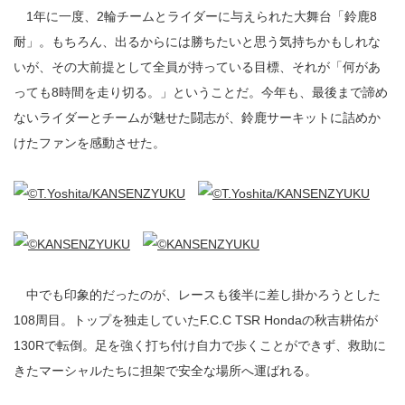
1年に一度、2輪チームとライダーに与えられた大舞台「鈴鹿8
耐」。もちろん、出るからには勝ちたいと思う気持ちかもしれな
いが、その大前提として全員が持っている目標、それが「何があ
っても8時間を走り切る。」ということだ。今年も、最後まで諦め
ないライダーとチームが魅せた闘志が、鈴鹿サーキットに詰めか
けたファンを感動させた。
中でも印象的だったのが、レースも後半に差し掛かろうとした
108周目。トップを独走していたF.C.C TSR Hondaの秋吉耕佑が
130Rで転倒。足を強く打ち付け自力で歩くことができず、救助に
きたマーシャルたちに担架で安全な場所へ運ばれる。