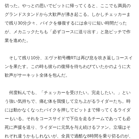
切った。やっとの思いでピットに帰ってくると、ここでも満員の
グランドスタンドから大歓声が沸き起こる。しかしチェッカーま
で残り30分少々、バイクを修復するには余りに短い時間だった
が、メカニックたちも「必ずコースに送り出す」と急ピッチで作
業を進めた。
そして残り10分、エヴァ初号機RTは再び息を吹き返しコースイ
ンを果たす。この時も彼らの復帰を待ちわびていたかのように大
歓声がサーキット全体を包んだ。
何度転んでも、「チェッカーを受けたい。完走したい。」とい
う強い気持ちで、痛む体を我慢して立ち上がるライダーたち。時
には動かなくなったバイクを押してピットまで帰ってくるライダ
ーもいる。それをコースサイドで下位を走るチームであっても必
死に声援を送り、ライダーに元気を与え続けるファン。立場はそ
れぞれ違うかもしれないが、全員で過酷な8時間を乗り切るのが、