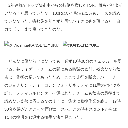
2年連続でトップ快走中からの転倒を喫したTSR。誰もがリタイ
アだろうと思っていたが、130Rにいた秋吉は1％もレースを諦め
ていなかった。痛む足を引きずり再びバイクに身を預けると、自
力でピットまで戻ってきたのだ。
どんなに傷だらけになっても、必ず19時30分のチェッカーを受
ける。各ライダー・チームの間にある暗黙の鉄則。残念ながら秋
吉は、骨折の疑いがあったため、ここで走行を断念。パートナー
のジョナサン・レイ、ロレンツォ・ザネッティに11番のバイクを
託し、メディカルセンターへ運ばれた。チームも秋吉の最後まで
諦めない姿勢に応えるかのように、迅速に修復作業を終え、17時
30分を過ぎたところで再びコースへ。この時もスタンドからは
TSRの復帰を歓迎する拍手が沸き起こった。