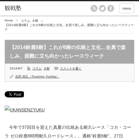
menu
Home
コラム
,
８耐
【2014鈴鹿8耐】これが8耐の伝統と文化…全員で楽しみ、困難に立ち向かったレースウィー
ク
【2014鈴鹿8耐】これが8耐の伝統と文化…全員で楽
しみ、困難に立ち向かったレースウィーク
2014/8/7
コラム
,
８耐
コメントを書く
吉田 知弘（Tomohiro Yoshita）
今年で37回目を迎えた真夏の伝統ある耐久レース「コカ・コー
ラ ゼロ鈴鹿8時間耐久ロードレース」。通称”鈴鹿8耐”。27日