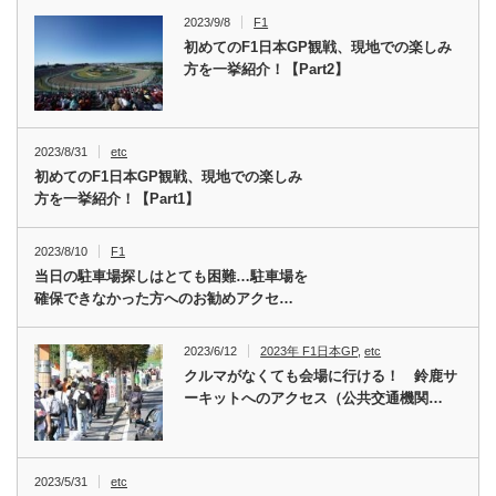
2023/9/8
F1
初めてのF1日本GP観戦、現地での楽しみ
方を一挙紹介！【Part2】
2023/8/31
etc
初めてのF1日本GP観戦、現地での楽しみ
方を一挙紹介！【Part1】
2023/8/10
F1
当日の駐車場探しはとても困難…駐車場を
確保できなかった方へのお勧めアクセ…
2023/6/12
2023年 F1日本GP
,
etc
クルマがなくても会場に行ける！ 鈴鹿サ
ーキットへのアクセス（公共交通機関…
2023/5/31
etc