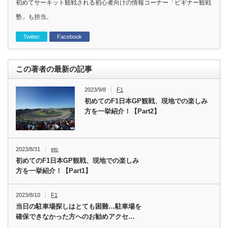
初めてサーキット観戦される初心者向けの情報コーナー「ビギナー観戦
塾」も担当。
Twitter
Facebook
この著者の最新の記事
2023/9/8
F1
初めてのF1日本GP観戦、現地での楽しみ
方を一挙紹介！【Part2】
2023/8/31
etc
初めてのF1日本GP観戦、現地での楽しみ
方を一挙紹介！【Part1】
2023/8/10
F1
当日の駐車場探しはとても困難…駐車場を
確保できなかった方へのお勧めアクセ…