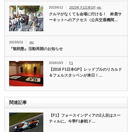
2023/6/12
2023年 F1日本GP
,
etc
クルマがなくても会場に行ける！ 鈴鹿サ
ーキットへのアクセス（公共交通機関…
2023/5/31
etc
『観戦塾』活動再開のお知らせ
2018/10/3
F1
【2018 F1日本GP】レッドブルのリカルド
＆フェルスタッペンが来日！…
関連記事
【F1】フォースインディアの2人目はスー
ティルに。今季F1参戦ド…