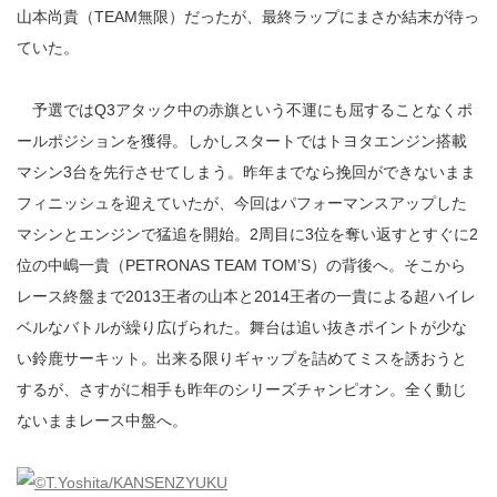
山本尚貴（TEAM無限）だったが、最終ラップにまさか結末が待っ
ていた。
予選ではQ3アタック中の赤旗という不運にも屈することなくポ
ールポジションを獲得。しかしスタートではトヨタエンジン搭載
マシン3台を先行させてしまう。昨年までなら挽回ができないまま
フィニッシュを迎えていたが、今回はパフォーマンスアップした
マシンとエンジンで猛追を開始。2周目に3位を奪い返すとすぐに2
位の中嶋一貴（PETRONAS TEAM TOM’S）の背後へ。そこから
レース終盤まで2013王者の山本と2014王者の一貴による超ハイレ
ベルなバトルが繰り広げられた。舞台は追い抜きポイントが少な
い鈴鹿サーキット。出来る限りギャップを詰めてミスを誘おうと
するが、さすがに相手も昨年のシリーズチャンピオン。全く動じ
ないままレース中盤へ。