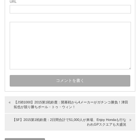
URL
【JSB1000】2015第1戦鈴鹿：開幕戦から4メーカーがガチンコ勝負！津田
拓也が競り勝ちポール・トゥ・ウィン！
【SF】2015第1戦鈴鹿：2日間合計で51,000人が来場、Enjoy Hondaも行な
われGPスクエアも大盛況