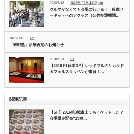
2023/6/12
2023年 F1日本GP
,
etc
クルマがなくても会場に行ける！ 鈴鹿サ
ーキットへのアクセス（公共交通機関…
2023/5/31
etc
『観戦塾』活動再開のお知らせ
2018/10/3
F1
【2018 F1日本GP】レッドブルのリカルド
＆フェルスタッペンが来日！…
関連記事
【SF】2016第3戦富士：もうゲットした？
会場限定配布“19種…