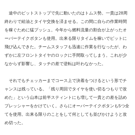
途中のピットストップで先に動いたのはトムス勢。一貴は28周
終わりで給油とタイヤ交換を済ませる。この間に自らの作業時間
を稼ぐために猛プッシュ。今年から燃料流量の割合が上がったオ
ーバーテイクボタンも使用。出来る限りタイムを稼いでピットに
飛び込んできた。チームスタッフも迅速に作業を行なったが、わ
ずかに左フロントタイヤのロックに手間取ってしまう。これが少
なからず影響し、タッチの差で逆転は叶わなかった。
それでもチェッカーまでコース上で決着をつけるという形でチ
ャンスは残っている。「残り周回でタイヤを使い切るつもりで攻
めた」という山本は前半スティントにも増して一貴との差を詰め
プレッシャーをかけていく。さらにオーバーテイクボタンも5つ全
てを使用。出来る限りのことをして何としても並びかけようと攻
め切った。