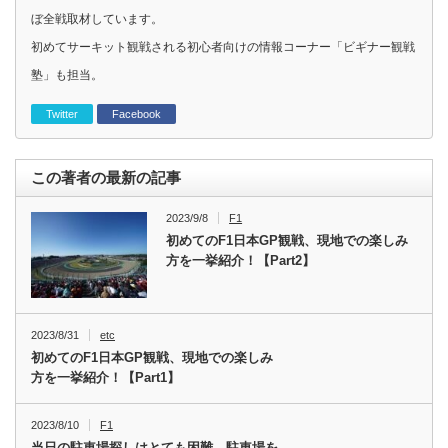
ぼ全戦取材しています。
初めてサーキット観戦される初心者向けの情報コーナー「ビギナー観戦
塾」も担当。
Twitter
Facebook
この著者の最新の記事
2023/9/8
F1
初めてのF1日本GP観戦、現地での楽しみ
方を一挙紹介！【Part2】
2023/8/31
etc
初めてのF1日本GP観戦、現地での楽しみ
方を一挙紹介！【Part1】
2023/8/10
F1
当日の駐車場探しはとても困難…駐車場を