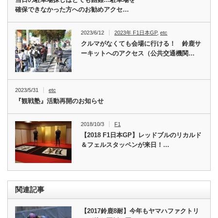
確保できなかった方へのお勧めアクセ…
2023/6/12
2023年 F1日本GP
,
etc
クルマがなくても会場に行ける！ 鈴鹿サ
ーキットへのアクセス（公共交通機関…
2023/5/31
etc
『観戦塾』活動再開のお知らせ
2018/10/3
F1
【2018 F1日本GP】レッドブルのリカルド
＆フェルスタッペンが来日！…
関連記事
【2017鈴鹿8耐】今年もヤマハファクトリ