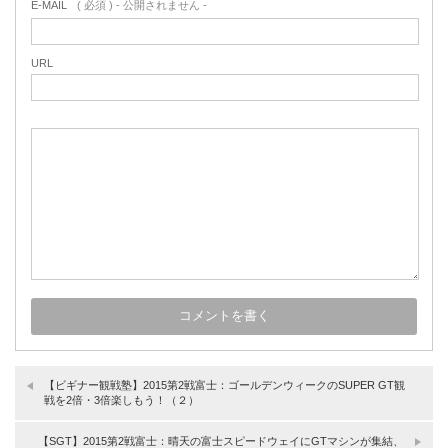
E-MAIL
( 必須 ) - 公開されません -
URL
【ビギナー観戦塾】2015第2戦富士：ゴールデンウィークのSUPER GT観
戦を2倍・3倍楽しもう！（２）
【SGT】2015第2戦富士：晴天の富士スピードウェイにGTマシンが集結、