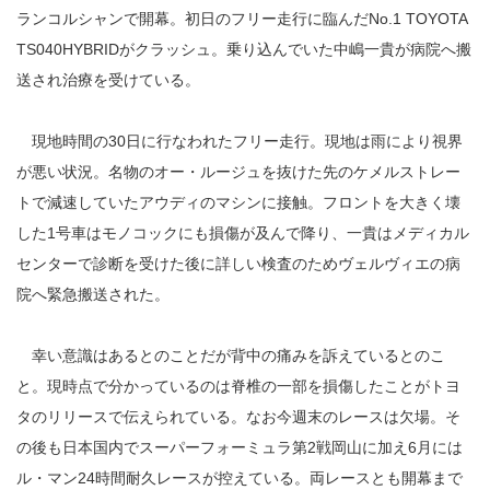
ランコルシャンで開幕。初日のフリー走行に臨んだNo.1 TOYOTA
TS040HYBRIDがクラッシュ。乗り込んでいた中嶋一貴が病院へ搬
送され治療を受けている。
現地時間の30日に行なわれたフリー走行。現地は雨により視界
が悪い状況。名物のオー・ルージュを抜けた先のケメルストレー
トで減速していたアウディのマシンに接触。フロントを大きく壊
した1号車はモノコックにも損傷が及んで降り、一貴はメディカル
センターで診断を受けた後に詳しい検査のためヴェルヴィエの病
院へ緊急搬送された。
幸い意識はあるとのことだが背中の痛みを訴えているとのこ
と。現時点で分かっているのは脊椎の一部を損傷したことがトヨ
タのリリースで伝えられている。なお今週末のレースは欠場。そ
の後も日本国内でスーパーフォーミュラ第2戦岡山に加え6月には
ル・マン24時間耐久レースが控えている。両レースとも開幕まで