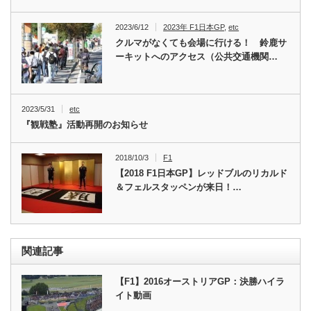
2023/6/12
2023年 F1日本GP
,
etc
クルマがなくても会場に行ける！ 鈴鹿サ
ーキットへのアクセス（公共交通機関…
2023/5/31
etc
『観戦塾』活動再開のお知らせ
2018/10/3
F1
【2018 F1日本GP】レッドブルのリカルド
＆フェルスタッペンが来日！…
関連記事
【F1】2016オーストリアGP：決勝ハイラ
イト動画