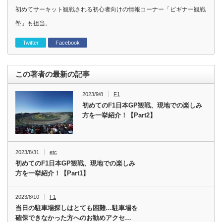
初めてサーキット観戦される初心者向けの情報コーナー「ビギナー観戦
塾」も担当。
Twitter
Facebook
この著者の最新の記事
2023/9/8
F1
初めてのF1日本GP観戦、現地での楽しみ
方を一挙紹介！【Part2】
2023/8/31
etc
初めてのF1日本GP観戦、現地での楽しみ
方を一挙紹介！【Part1】
2023/8/10
F1
当日の駐車場探しはとても困難…駐車場を
確保できなかった方へのお勧めアクセ…