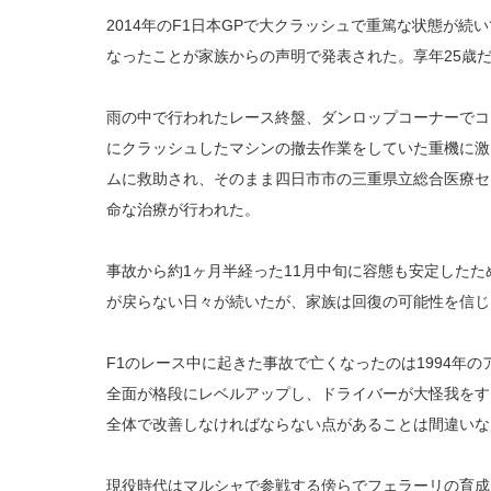
2014年のF1日本GPで大クラッシュで重篤な状態が続
なったことが家族からの声明で発表された。享年25歳
雨の中で行われたレース終盤、ダンロップコーナーでコ
にクラッシュしたマシンの撤去作業をしていた重機に激
ムに救助され、そのまま四日市市の三重県立総合医療セ
命な治療が行われた。
事故から約1ヶ月半経った11月中旬に容態も安定した
が戻らない日々が続いたが、家族は回復の可能性を信じ
F1のレース中に起きた事故で亡くなったのは1994年
全面が格段にレベルアップし、ドライバーが大怪我をす
全体で改善しなければならない点があることは間違いな
現役時代はマルシャで参戦する傍らでフェラーリの育成