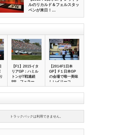
ルのリカルド＆フェルスタッ
ペンが来日！…
日
【F1】2015イタ
【2014F1日本
ポ
リアGP：ハミル
GP】F１日本GP
り
トンが7戦連続
の会場で唯一美味
PP、フェラー…
しいイリーコ…
トラックバックは利用できません。