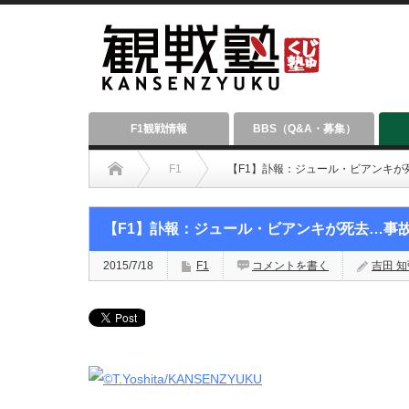
F1観戦情報
BBS（Q&A・募集）
F1
【F1】訃報：ジュール・ビアンキが
【F1】訃報：ジュール・ビアンキが死去…事
2015/7/18
F1
コメントを書く
吉田 知弘