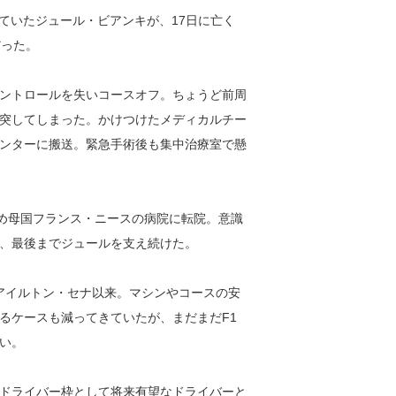
いていたジュール・ビアンキが、17日に亡く
だった。
ントロールを失いコースオフ。ちょうど前周
突してしまった。かけつけたメディカルチー
ンターに搬送。緊急手術後も集中治療室で懸
ため母国フランス・ニースの病院に転院。意識
、最後までジュールを支え続けた。
のアイルトン・セナ以来。マシンやコースの安
るケースも減ってきていたが、まだまだF1
い。
ドライバー枠として将来有望なドライバーと