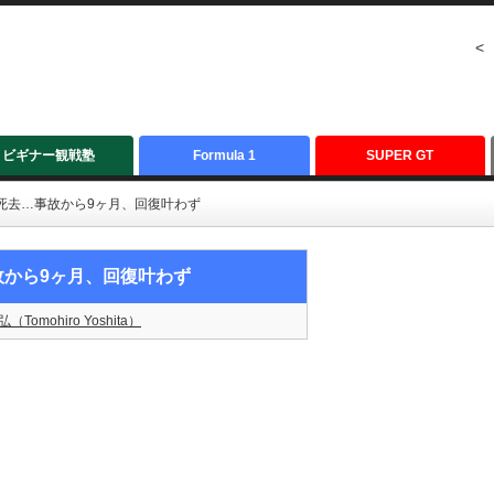
<
ビギナー観戦塾
Formula 1
SUPER GT
死去…事故から9ヶ月、回復叶わず
故から9ヶ月、回復叶わず
（Tomohiro Yoshita）