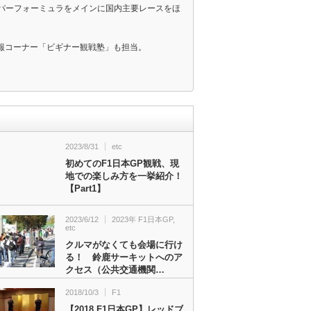
スーパーフォーミュラをメインに国内主要レースをほ
報コーナー「ビギナー観戦塾」も担当。
2023/8/31
etc
初めてのF1日本GP観戦、現
地での楽しみ方を一挙紹介！
【Part1】
2023/6/12
2023年 F1日本GP
,
etc
クルマがなくても会場に行け
る！ 鈴鹿サーキットへのア
クセス（公共交通機関…
2018/10/3
F1
【2018 F1日本GP】レッドブ