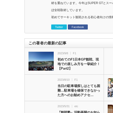
材を重ねています。今年はSUPER GTと
ぼ全戦取材しています。
初めてサーキット観戦される初心者向けの情
Twitter
Facebook
この著者の最新の記事
2023/9/8
F1
初めてのF1日本GP観戦、現
地での楽しみ方を一挙紹介！
【Part2】
2023/8/10
F1
当日の駐車場探しはとても困
難…駐車場を確保できなかっ
た方へのお勧めアクセ…
2023/5/31
etc
『観戦塾』活動再開のお知ら