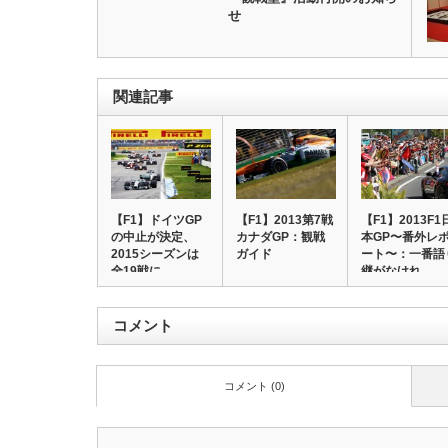
せ
関連記事
【F1】ドイツGP
【F1】2013第7戦
【F1】2013F1
の中止が決定、
カナダGP：観戦
本GP〜番外レ
2015シーズンは
ガイド
ート〜：一番語
全19戦に
継がなけれ…
コメント
コメント (0)