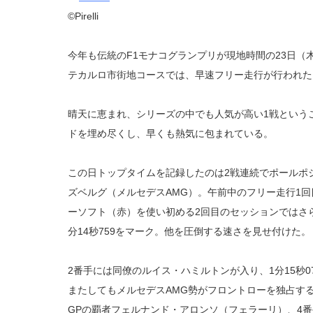
©Pirelli
今年も伝統のF1モナコグランプリが現地時間の23日
テカルロ市街地コースでは、早速フリー走行が行われた
晴天に恵まれ、シリーズの中でも人気が高い1戦という
ドを埋め尽くし、早くも熱気に包まれている。
この日トップタイムを記録したのは2戦連続でポールポ
ズベルグ（メルセデスAMG）。午前中のフリー走行1回目
ーソフト（赤）を使い初める2回目のセッションではさら
分14秒759をマーク。他を圧倒する速さを見せ付けた。
2番手には同僚のルイス・ハミルトンが入り、1分15秒0
またしてもメルセデスAMG勢がフロントローを独占す
GPの覇者フェルナンド・アロンソ（フェラーリ）、4