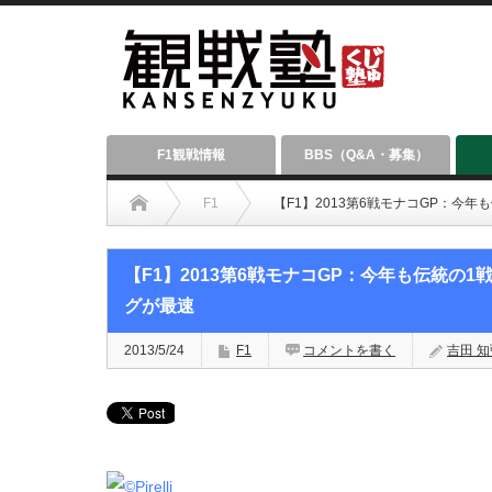
F1観戦情報
BBS（Q&A・募集）
F1
【F1】2013第6戦モナコGP：今
【F1】2013第6戦モナコGP：今年も伝統の
グが最速
2013/5/24
F1
コメントを書く
吉田 知弘