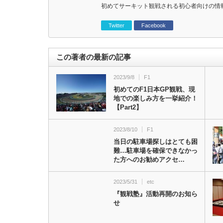
初めてサーキット観戦される初心者向けの情
Twitter
Facebook
この著者の最新の記事
2023/9/8
F1
初めてのF1日本GP観戦、現
地での楽しみ方を一挙紹介！
【Part2】
2023/8/10
F1
当日の駐車場探しはとても困
難…駐車場を確保できなかっ
た方へのお勧めアクセ…
2023/5/31
etc
『観戦塾』活動再開のお知ら
せ