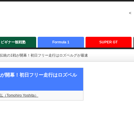
<
ビギナー観戦塾
Formula 1
SUPER GT
年も伝統の1戦が開幕！初日フリー走行はロズベルグが最速
1戦が開幕！初日フリー走行はロズベル
（Tomohiro Yoshita）