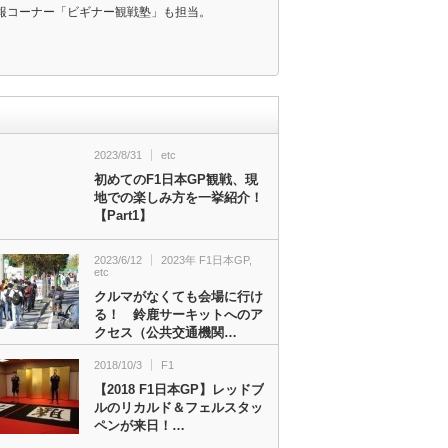
報コーナー「ビギナー観戦塾」も担当。
2023/8/31
etc
初めてのF1日本GP観戦、現
地での楽しみ方を一挙紹介！
【Part1】
2023/6/12
2023年 F1日本GP
,
etc
クルマがなくても会場に行け
る！ 鈴鹿サーキットへのア
クセス（公共交通機関…
2018/10/3
F1
【2018 F1日本GP】レッドブ
ルのリカルド＆フェルスタッ
ペンが来日！…