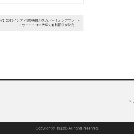
DY】2013インディ500決勝がスカパー！オンデマン
ドやニコニコ生放送で有料配信が決定
Copyright ©
観戦塾
All rights reserved.