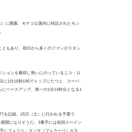
（木）に開幕。モナコ公国内に特設されたモン
。
こともあり、初日から多くのファンがスタン
ジションを獲得し勢いにのっているニコ・ロ
に1分16秒195でトップにたつと、スーパ
にペースアップ。唯一の1分14秒台となる1
77を記録。25日（土）に行われる予選で、
る展開になりそうだ。3番手には前回スペイン
番手にフェリペ・マッサ（フェラーリ）が入