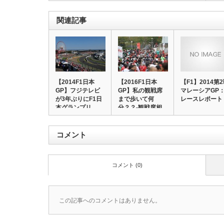
関連記事
【2014F1日本
【2016F1日本
【F1】2014第
GP】フジテレビ
GP】私の観戦席
マレーシアGP
が3年ぶりにF1日
まで歩いて何
レースレポート
本グランプリ…
分？？-観戦席相
関…
コメント
コメント (0)
この記事へのコメントはありません。