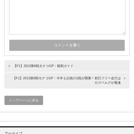
【F1】2013第6戦モナコGP：観戦ガイド
【F1】2013第6戦モナコGP：今年も伝統の1戦が開幕！初日フリー走行は
ロズベルグが最速
トップページに戻る
アーカイブ