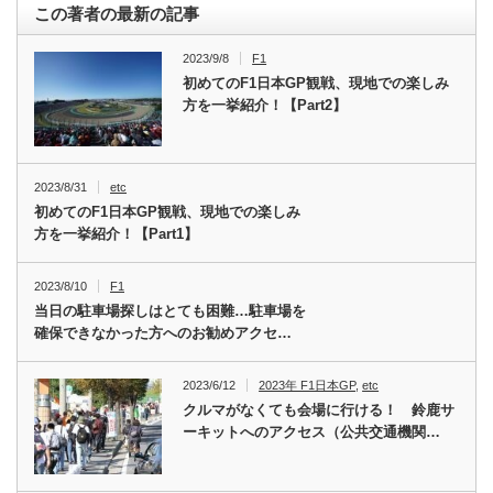
この著者の最新の記事
2023/9/8
F1
初めてのF1日本GP観戦、現地での楽しみ
方を一挙紹介！【Part2】
2023/8/31
etc
初めてのF1日本GP観戦、現地での楽しみ
方を一挙紹介！【Part1】
2023/8/10
F1
当日の駐車場探しはとても困難…駐車場を
確保できなかった方へのお勧めアクセ…
2023/6/12
2023年 F1日本GP
,
etc
クルマがなくても会場に行ける！ 鈴鹿サ
ーキットへのアクセス（公共交通機関…