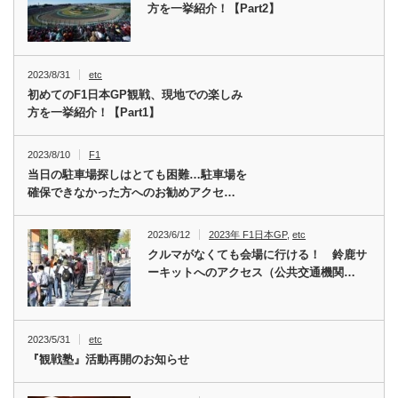
方を一挙紹介！【Part2】
2023/8/31
etc
初めてのF1日本GP観戦、現地での楽しみ
方を一挙紹介！【Part1】
2023/8/10
F1
当日の駐車場探しはとても困難…駐車場を
確保できなかった方へのお勧めアクセ…
2023/6/12
2023年 F1日本GP
,
etc
クルマがなくても会場に行ける！ 鈴鹿サ
ーキットへのアクセス（公共交通機関…
2023/5/31
etc
『観戦塾』活動再開のお知らせ