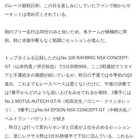
のレース観戦日和。この日を楽しみにしていたファンで朝からサ
ーキットは埋め尽くされている。
朝のフリー走行は30分のみと短いため、各チームが積極的に周
回。特に赤旗中断もなく順調にセッションが進んだ。
トップタイムを記録したのはNo.100 RAYBRIG NSX CONCEPT-
GT（山本尚貴／伊沢拓也）で1分30秒956。ここ2戦連続でリタイ
アと不運続きの展開が続いているが、昨日の予選では今季初のQ2
進出。これまでもレースペースは悪くないだけに、午後の決勝で
は7番手からどのような追い上げをみせてれるか期待。2番手には
No.1 MOTUL AUTECH GT-R（松田次生／ロニー・クインタレッ
リ）、3番手にはNo.64 EPSON NSX CONCEPT-GT（中嶋大祐／
ベルトラン・バゲット）が続き
、昨日とは打って変わりホンダと日産が上位を占めるセッション
に。逆にレクサス勢は1分31秒後半で下位に沈んでいる。これもレ